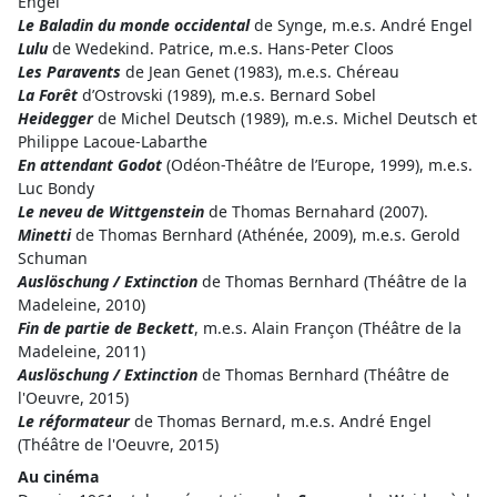
Engel
Le Baladin du monde occidental
de Synge, m.e.s. André Engel
Lulu
de Wedekind. Patrice, m.e.s. Hans-Peter Cloos
Les Paravents
de Jean Genet (1983), m.e.s. Chéreau
La Forêt
d’Ostrovski (1989), m.e.s. Bernard Sobel
Heidegger
de Michel Deutsch (1989), m.e.s. Michel Deutsch et
Philippe Lacoue-Labarthe
En attendant Godot
(Odéon-Théâtre de l’Europe, 1999), m.e.s.
Luc Bondy
Le neveu de Wittgenstein
de Thomas Bernahard (2007).
Minetti
de Thomas Bernhard (Athénée, 2009), m.e.s. Gerold
Schuman
Auslöschung / Extinction
de Thomas Bernhard (Théâtre de la
Madeleine, 2010)
Fin de partie de Beckett
, m.e.s. Alain Françon (Théâtre de la
Madeleine, 2011)
Auslöschung / Extinction
de Thomas Bernhard (Théâtre de
l'Oeuvre, 2015)
Le réformateur
de Thomas Bernard, m.e.s. André Engel
(Théâtre de l'Oeuvre, 2015)
Au cinéma