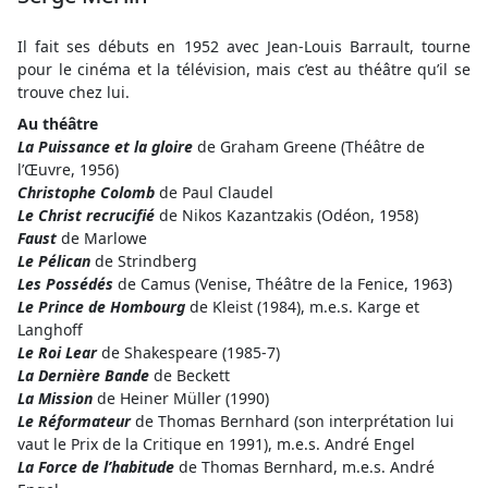
Il fait ses débuts en 1952 avec Jean-Louis Barrault, tourne
pour le cinéma et la télévision, mais c’est au théâtre qu’il se
trouve chez lui.
Au théâtre
La Puissance et la gloire
de Graham Greene (Théâtre de
l’Œuvre, 1956)
Christophe Colomb
de Paul Claudel
Le Christ recrucifié
de Nikos Kazantzakis (Odéon, 1958)
Faust
de Marlowe
Le Pélican
de Strindberg
Les Possédés
de Camus (Venise, Théâtre de la Fenice, 1963)
Le
Prince de Hombourg
de Kleist (1984), m.e.s. Karge et
Langhoff
Le Roi Lear
de Shakespeare (1985-7)
La
Dernière Bande
de Beckett
La Mission
de Heiner Müller (1990)
Le Réformateur
de Thomas Bernhard (son interprétation lui
vaut le Prix de la Critique en 1991), m.e.s. André Engel
La Force de l’habitude
de Thomas Bernhard, m.e.s. André