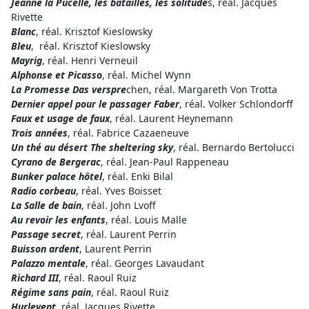
Jeanne la Pucelle, les batailles, les solitude
s, réal. Jacques
Rivette
Blanc
, réal. Krisztof Kieslowsky
Bleu
, réal. Krisztof Kieslowsky
Mayrig
, réal. Henri Verneuil
Alphonse et Picasso
, réal. Michel Wynn
La Promesse Das verspre
chen, réal. Margareth Von Trotta
Dernier appel pour le passager Faber
, réal. Volker Schlondorff
Faux et usage de faux
, réal. Laurent Heynemann
Trois années
, réal. Fabrice Cazaeneuve
Un thé au désert The sheltering sky
, réal. Bernardo Bertolucci
Cyrano de Bergerac
, réal. Jean-Paul Rappeneau
Bunker palace hôtel
, réal. Enki Bilal
Radio corbeau
, réal. Yves Boisset
La Salle de bain
, réal. John Lvoff
Au revoir les enfants
, réal. Louis Malle
Passage secret
, réal. Laurent Perrin
Buisson ardent
, Laurent Perrin
Palazzo mentale
, réal. Georges Lavaudant
Richard III
, réal. Raoul Ruiz
Régime sans pain
, réal. Raoul Ruiz
Hurlevent
, réal. Jacques Rivette