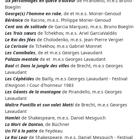
Six personnages en quête d'auteur
de Pirandello, m.e.s Bruno
Boeglin
George(s) l'homme en robe
, de et m.e.s. Morier-Genoud
Bérénice
de Racine, m.e.s. Philippe Morier-Genoud
Cent ans de solitude
de Garcia Marquez, m.e.s. Bruno Boeglin
Les Trois sœurs
de Tchekhov, m.e.s. Ariel GarciaValdès
Le Roi des fées
de Cholodenko, m.e.s. Jean-Pierre Vergier
La Cerisaie
de Tchekhov, m.e.s Gabriel Monnet
Les Cannibales
, de et m.e.s Georges Lavaudant
Palazzo mentale
de et m.e.s Georges Lavaudant
Baal
et
Dans la jungle des villes
de Brecht, m.e.s Georges
Lavaudant
Les Céphéides
de Bailly, m.e.s Georges Lavaudant - Festival
d'Avignon / Cour d'honneur 1983
Les Géants de la montagne
de Pirandello, m.e.s Georges
Lavaudant
Maître Puntilla et son valet Matti
de Brecht, m.e.s Georges
Lavaudant
Hamlet
de Shakespeare, m.e.s. Daniel Mesguich
La Mort de Danton
, de Büchner
Un Fil à la patte
de Feydeau
Le Roi Lear
de Shakespeare, m.e.s. Daniel Mesguich - Festival