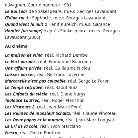
d'Avignon, Cour d'honneur 1981
Le Roi Lear
de Shakespeare, m.e.s Georges Lavaudant
Œdipe roi
de Sophocle, m.e.s Georges Lavaudant
Quand vient la nuit
d'Hanif Kureich, m.e.s. Garance
Hamlet [un songe]
d'après Shakespeare, m.e.s. Georges
Lavaudant (2006)
Au cinéma
La maison de Nina
, réal. Richard Dembo
Le Vert paradis
, réal. Emmanuel Bourdieu
Une affaire privée
, réal. Guillaume Niclou
Laisser passer
, réal. Bertrand Tavernier
Marcorelle n'est pas coupable
, réal. Serge Le Peron
Le Temps retrouvé
, réal. Raoul Ruiz
Les Enfants du siècle
, réal. Diane Kurys
Toulouse Lautrec
, réal. Roger Planchon
Les Visiteurs 2
, réal. Jean-Marie Poiré
Les Palmes de monsieur Schultz
, réal. Claude Pinoteau
Les Deux papas et la maman
, réal. Jean Marc Longval
Le Cri de la soie
, réal. Yvon Marciano
Fiesta
, réal. Pierre Boutron