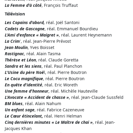
La Femme d'à côté
, François Truffaut
Télévision
Les Copains d'abord,
réal. Joël Santoni
Cadets de Gascogne
, réal. Emmanuel Bourdieu
L'Ami d'enfance « Maigret »
, réal. Laurent Heynemann
La Crim
', réal. Jean-Pierre Prévost
Jean Moulin
, Yves Boisset
Rastignac
, réal. Alain Tasma
Thérèse et Léon
, réal. Claude Goretta
Sandra et les siens
, réal. Paul Planchon
L'Usine du père Noë
l, réal. Pierre Boutron
Le Cocu magnifique
, réal. Pierre Boutron
En quête d'identité
, réal. Eric Woreth
Une femme d'honneur
, réal. Michèle Hauteville
L'Avocate « Accident de chasse »
, réal. Jean-Claude Sussfeld
BM blues
, réal. Alain Nahum
Un enfant sage
, réal. Fabrice Cazeneuve
Le Cœur étincelant,
réal. Henri Helman
Cinq dernières minutes « Le Maître de chai »
, réal. Jean-
Jacques Khan