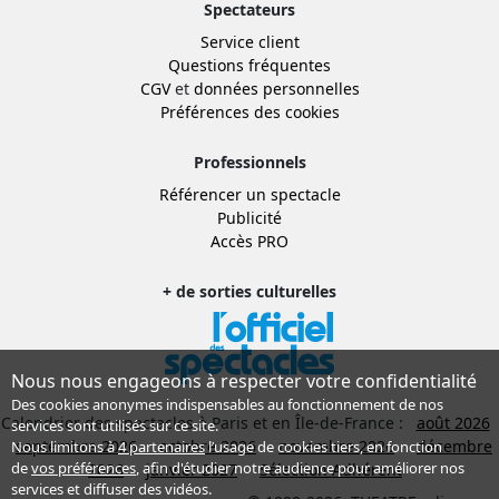
Spectateurs
Service client
Questions fréquentes
CGV
et
données personnelles
Préférences des cookies
Professionnels
Référencer un spectacle
Publicité
Accès PRO
+ de sorties culturelles
Nous nous engageons à respecter votre confidentialité
Des cookies anonymes indispensables au fonctionnement de nos
Calendrier des spectacles à Paris et en Île-de-France :
août 2026
services sont utilisés sur ce site.
septembre 2026
octobre 2026
novembre 2026
décembre
Nous limitons à
4 partenaires
l’usage de cookies tiers, en fonction
de
vos préférences
, afin d'étudier notre audience pour améliorer nos
2026
janvier 2027
Sélection Adhérent
services et diffuser des vidéos.