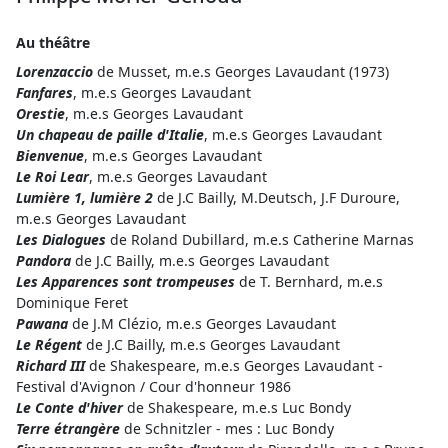
Au théâtre
Lorenzaccio
de Musset, m.e.s Georges Lavaudant (1973)
Fanfares
, m.e.s Georges Lavaudant
Orestie
, m.e.s Georges Lavaudant
Un chapeau de paille d'Italie
, m.e.s Georges Lavaudant
Bienvenue
, m.e.s Georges Lavaudant
Le Roi Lear
, m.e.s Georges Lavaudant
Lumière 1, lumière 2
de J.C Bailly, M.Deutsch, J.F Duroure,
m.e.s Georges Lavaudant
Les Dialogues
de Roland Dubillard, m.e.s Catherine Marnas
Pandora
de J.C Bailly, m.e.s Georges Lavaudant
Les Apparences sont trompeuses
de T. Bernhard, m.e.s
Dominique Feret
Pawana
de J.M Clézio, m.e.s Georges Lavaudant
Le Régent
de J.C Bailly, m.e.s Georges Lavaudant
Richard III
de Shakespeare, m.e.s Georges Lavaudant -
Festival d'Avignon / Cour d'honneur 1986
Le Conte d'hiver
de Shakespeare, m.e.s Luc Bondy
Terre étrangère
de Schnitzler - mes : Luc Bondy