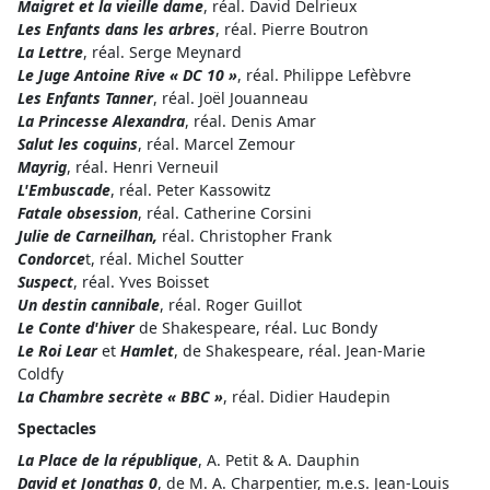
Maigret et la vieille dame
, réal. David Delrieux
Les Enfants dans les arbres
, réal. Pierre Boutron
La Lettre
, réal. Serge Meynard
Le Juge Antoine Rive « DC 10 »
, réal. Philippe Lefèbvre
Les Enfants Tanner
, réal. Joël Jouanneau
La Princesse Alexandra
, réal. Denis Amar
Salut les coquins
, réal. Marcel Zemour
Mayrig
, réal. Henri Verneuil
L'Embuscade
, réal. Peter Kassowitz
Fatale obsession
, réal. Catherine Corsini
Julie de Carneilhan,
réal. Christopher Frank
Condorce
t, réal. Michel Soutter
Suspect
, réal. Yves Boisset
Un destin cannibale
, réal. Roger Guillot
Le Conte d'hiver
de Shakespeare, réal. Luc Bondy
Le Roi Lear
et
Hamlet
, de Shakespeare, réal. Jean-Marie
Coldfy
La Chambre secrète « BBC »
, réal. Didier Haudepin
Spectacles
La Place de la république
, A. Petit & A. Dauphin
David et Jonathas 0
, de M. A. Charpentier, m.e.s. Jean-Louis