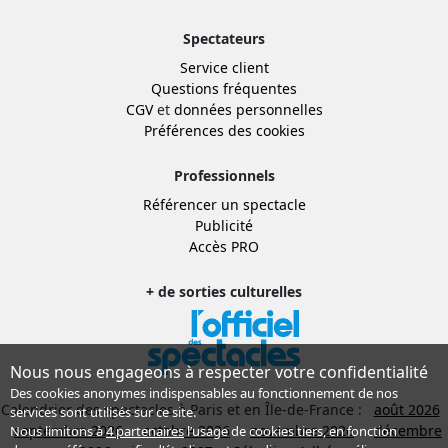
Spectateurs
Service client
Questions fréquentes
CGV
et
données personnelles
Préférences des cookies
Professionnels
Référencer un spectacle
Publicité
Accès PRO
+ de sorties culturelles
Nous nous engageons à respecter votre confidentialité
Des cookies anonymes indispensables au fonctionnement de nos
Calendrier des spectacles à Paris et en Île-de-France :
août 2026
services sont utilisés sur ce site.
septembre 2026
octobre 2026
novembre 2026
décembre
Nous limitons à
4 partenaires
l’usage de cookies tiers, en fonction