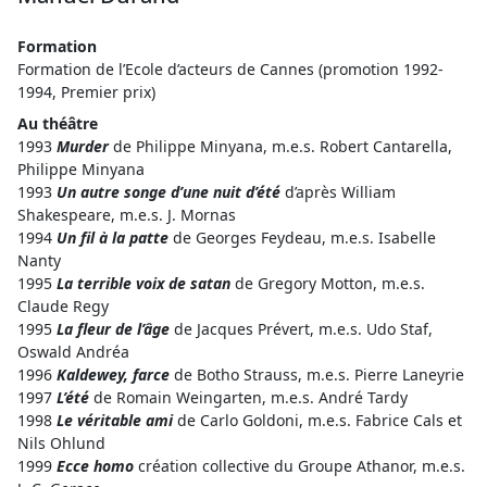
Formation
Formation de l’Ecole d’acteurs de Cannes (promotion 1992-
1994, Premier prix)
Au théâtre
1993
Murder
de Philippe Minyana, m.e.s. Robert Cantarella,
Philippe Minyana
1993
Un autre songe d’une nuit d’été
d’après William
Shakespeare, m.e.s. J. Mornas
1994
Un fil à la patte
de Georges Feydeau, m.e.s. Isabelle
Nanty
1995
La terrible voix de satan
de Gregory Motton, m.e.s.
Claude Regy
1995
La fleur de l’âge
de Jacques Prévert, m.e.s. Udo Staf,
Oswald Andréa
1996
Kaldewey, farce
de Botho Strauss, m.e.s. Pierre Laneyrie
1997
L’été
de Romain Weingarten, m.e.s. André Tardy
1998
Le véritable ami
de Carlo Goldoni, m.e.s. Fabrice Cals et
Nils Ohlund
1999
Ecce homo
création collective du Groupe Athanor, m.e.s.