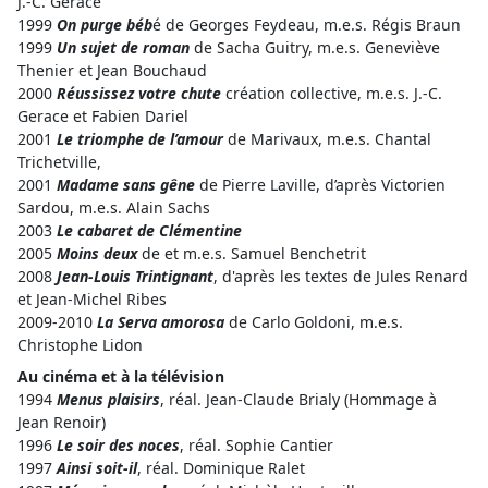
J.-C. Gerace
1999
On purge béb
é de Georges Feydeau, m.e.s. Régis Braun
1999
Un sujet de roman
de Sacha Guitry, m.e.s. Geneviève
Thenier et Jean Bouchaud
2000
Réussissez votre chute
création collective, m.e.s. J.-C.
Gerace et Fabien Dariel
2001
Le triomphe de l’amour
de Marivaux, m.e.s. Chantal
Trichetville,
2001
Madame sans gêne
de Pierre Laville, d’après Victorien
Sardou, m.e.s. Alain Sachs
2003
Le cabaret de Clémentine
2005
Moins deux
de et m.e.s. Samuel Benchetrit
2008
Jean-Louis Trintignant
, d'après les textes de Jules Renard
et Jean-Michel Ribes
2009-2010
La Serva amorosa
de Carlo Goldoni, m.e.s.
Christophe Lidon
Au cinéma et à la télévision
1994
Menus plaisirs
, réal. Jean-Claude Brialy (Hommage à
Jean Renoir)
1996
Le soir des noces
, réal. Sophie Cantier
1997
Ainsi soit-il
, réal. Dominique Ralet