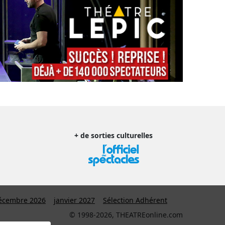
+ de sorties culturelles
écembre 2026
janvier 2027
Sélection Adhérent
© 1998-2026, THEATREonline.com