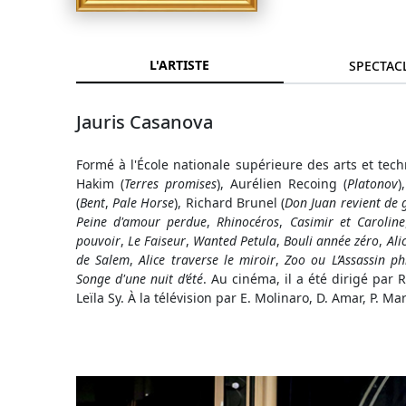
L'ARTISTE
SPECTAC
Jauris Casanova
Formé à l'École nationale supérieure des arts et tech
Hakim (
Terres promises
), Aurélien Recoing (
Platonov
)
(
Bent
,
Pale Horse
), Richard Brunel (
Don Juan revient de 
Peine d'amour perdue
,
Rhinocéros
,
Casimir et Caroline
pouvoir
,
Le Faiseur
,
Wanted Petula
,
Bouli année zéro
,
Ali
de Salem
,
Alice traverse le miroir
,
Zoo ou L’Assassin ph
Songe d'une nuit d’été
. Au cinéma, il a été dirigé par 
Leïla Sy. À la télévision par E. Molinaro, D. Amar, P. Ma