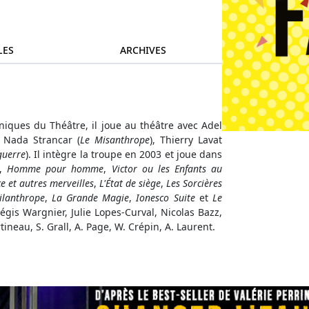
LES
ARCHIVES
niques du Théâtre, il joue au théâtre avec Adel
, Nada Strancar (
Le Misanthrope
), Thierry Lavat
guerre
). Il intègre la troupe en 2003 et joue dans
,
Homme pour homme
,
Victor ou les Enfants au
ce et autres merveilles
,
L'État de siège
,
Les Sorcières
ilanthrope
,
La Grande Magie
,
Ionesco Suite
et
Le
Régis Wargnier, Julie Lopes-Curval, Nicolas Bazz,
rtineau, S. Grall, A. Page, W. Crépin, A. Laurent.