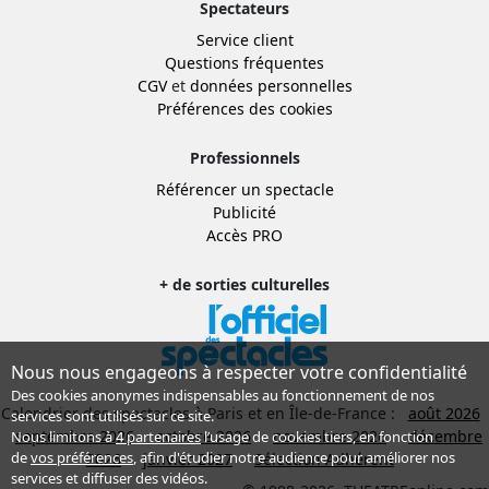
Spectateurs
Service client
Questions fréquentes
CGV
et
données personnelles
Préférences des cookies
Professionnels
Référencer un spectacle
Publicité
Accès PRO
+ de sorties culturelles
Nous nous engageons à respecter votre confidentialité
Des cookies anonymes indispensables au fonctionnement de nos
Calendrier des spectacles à Paris et en Île-de-France :
août 2026
services sont utilisés sur ce site.
septembre 2026
octobre 2026
novembre 2026
décembre
Nous limitons à
4 partenaires
l’usage de cookies tiers, en fonction
de
vos préférences
, afin d'étudier notre audience pour améliorer nos
2026
janvier 2027
Sélection Adhérent
services et diffuser des vidéos.