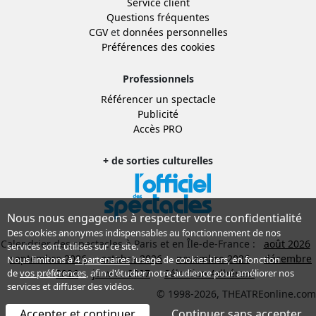
Service client
Questions fréquentes
CGV
et
données personnelles
Préférences des cookies
Professionnels
Référencer un spectacle
Publicité
Accès PRO
+ de sorties culturelles
Nous nous engageons à respecter votre confidentialité
Des cookies anonymes indispensables au fonctionnement de nos
Calendrier des spectacles à Paris et en Île-de-France :
août 2026
services sont utilisés sur ce site.
septembre 2026
octobre 2026
novembre 2026
décembre
Nous limitons à
4 partenaires
l’usage de cookies tiers, en fonction
de
vos préférences
, afin d'étudier notre audience pour améliorer nos
2026
janvier 2027
Sélection Adhérent
services et diffuser des vidéos.
© 1998-2026, THEATREonline.com
Accepter et continuer
Continuer sans accepter