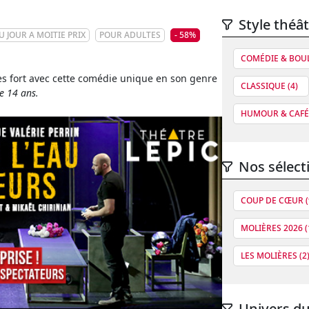
Style théât
U JOUR A MOITIE PRIX
POUR ADULTES
- 58%
COMÉDIE & BOUL
rès fort avec cette comédie unique en son genre
CLASSIQUE (4)
de 14 ans.
HUMOUR & CAFÉ 
Nos sélect
COUP DE CŒUR (
MOLIÈRES 2026 (
LES MOLIÈRES (2
Univers du