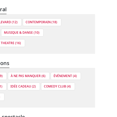
ral
EVARD (12)
CONTEMPORAIN (18)
MUSIQUE & DANSE (10)
THEATRE (16)
ions
9)
À NE PAS MANQUER (6)
ÉVÉNEMENT (4)
1)
IDÉE CADEAU (2)
COMEDY CLUB (4)
)
 spectacle