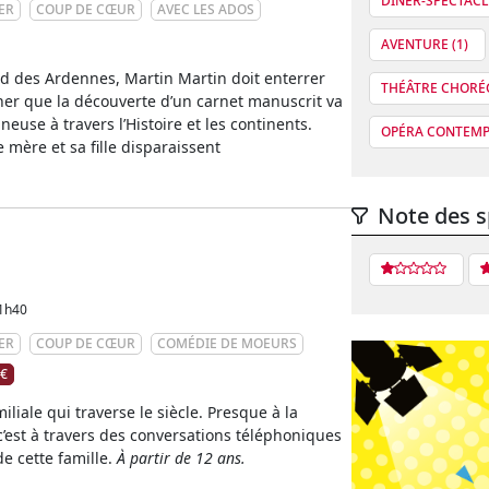
DÎNER-SPECTACLE
ER
COUP DE CŒUR
AVEC LES ADOS
AVENTURE (1)
nd des Ardennes, Martin Martin doit enterrer
THÉÂTRE CHORÉG
giner que la découverte d’un carnet manuscrit va
neuse à travers l’Histoire et les continents.
OPÉRA CONTEMP
mère et sa fille disparaissent
Note des s
1h40
ER
COUP DE CŒUR
COMÉDIE DE MOEURS
 €
liale qui traverse le siècle. Presque à la
c’est à travers des conversations téléphoniques
de cette famille.
À partir de 12 ans.