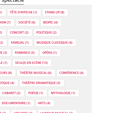
1)
TÊTE D'AFFICHE (1)
STAND-UP (8)
OW (7)
SOCIÉTÉ (6)
BIOPIC (4)
2)
CONCERT (2)
POLITIQUE (2)
2)
FAMILIAL (1)
MUSIQUE CLASSIQUE (4)
E (3)
ROMANCE (3)
OPÉRA (1)
E (1)
SEUL(E) EN SCÈNE (13)
URS (8)
THÉÂTRE MUSICAL (6)
CONFÉRENCE (4)
IQUE (4)
THÉÂTRE DRAMATIQUE (3)
CABARET (2)
POÉSIE (1)
MYTHOLOGIE (1)
DOCUMENTAIRE (1)
ARTS (4)