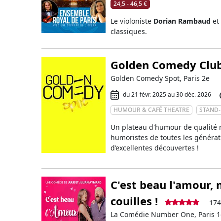
24,5 - 46,5 €
Le violoniste
Dorian Rambaud
et
classiques.
Golden Comedy Clu
Golden Comedy Spot, Paris 2e
du 21 févr. 2025 au 30 déc. 2026
HUMOUR & CAFÉ THEATRE
STAND
Un plateau d'humour de qualité 
humoristes de toutes les générat
d’excellentes découvertes !
C'est beau l'amour, 
couilles !
174
La Comédie Number One, Paris 1