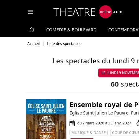
Panneau de gestion des cookies
COMÉDIE & BOULEVARD
CONTEMPORA
Accueil
Liste des spectacles
Les spectacles du lundi 9
LE LUNDI 9 NOVEMB
60
spect
Ensemble royal de Pa
Église Saint-Julien Le Pauvre, Par
du 7 mars 2026 au 3 janv. 2027
MUSIQUE & DANSE
COUP DE CŒU