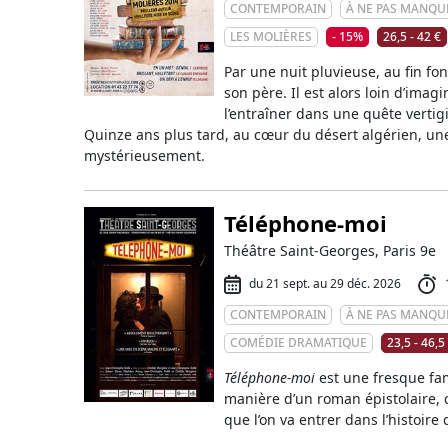
CONTEMPORAIN
À NE PAS MANQU
LES MOLIÈRES
- 15%
26,5 - 42 €
Par une nuit pluvieuse, au fin fo
son père. Il est alors loin d’ima
l’entraîner dans une quête vertigi
Quinze ans plus tard, au cœur du désert algérien, une 
mystérieusement.
Téléphone-moi
Théâtre Saint-Georges, Paris 9e
du 21 sept. au 29 déc. 2026
CONTEMPORAIN
À NE PAS MANQU
COMÉDIE DRAMATIQUE
23,5 - 46,5
Téléphone-moi
est une fresque fami
manière d’un roman épistolaire, 
que l’on va entrer dans l’histoire 