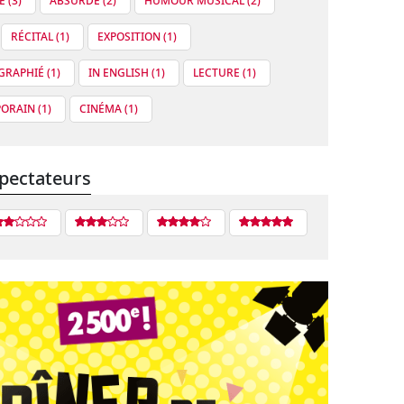
 (3)
ABSURDE (2)
HUMOUR MUSICAL (2)
RÉCITAL (1)
EXPOSITION (1)
RAPHIÉ (1)
IN ENGLISH (1)
LECTURE (1)
ORAIN (1)
CINÉMA (1)
pectateurs