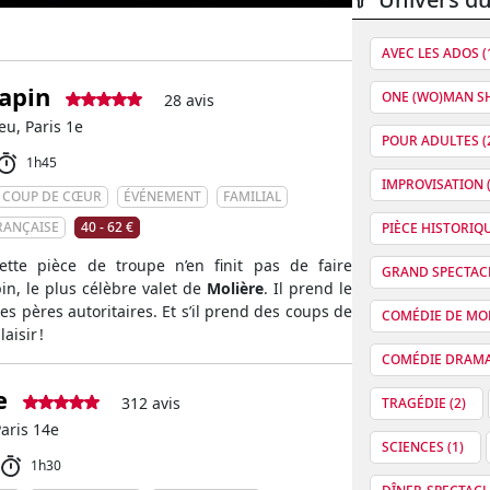
AVEC LES ADOS (
capin
ONE (WO)MAN SH
28 avis
eu, Paris 1e
POUR ADULTES (
1h45
IMPROVISATION (
COUP DE CŒUR
ÉVÉNEMENT
FAMILIAL
RANÇAISE
40 - 62 €
PIÈCE HISTORIQU
ette pièce de troupe n’en finit pas de faire
GRAND SPECTACL
in, le plus célèbre valet de
Molière
. Il prend le
es pères autoritaires. Et s’il prend des coups de
COMÉDIE DE MOE
aisir !
COMÉDIE DRAMAT
e
312 avis
TRAGÉDIE (2)
aris 14e
SCIENCES (1)
1h30