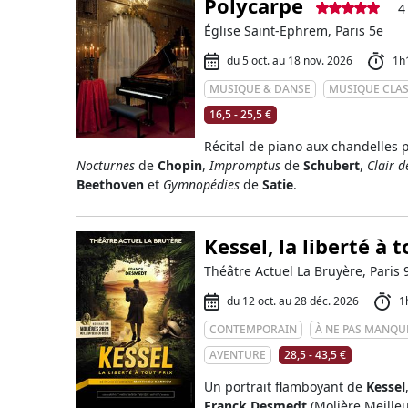
Polycarpe
4
Église Saint-Ephrem, Paris 5e
du 5 oct. au 18 nov. 2026
1h
MUSIQUE & DANSE
MUSIQUE CLA
16,5 - 25,5 €
Récital de piano aux chandelles 
Nocturnes
de
Chopin
,
Impromptus
de
Schubert
,
Clair d
Beethoven
et
Gymnopédies
de
Satie
.
Kessel, la liberté à t
Théâtre Actuel La Bruyère, Paris 
du 12 oct. au 28 déc. 2026
1
CONTEMPORAIN
À NE PAS MANQU
AVENTURE
28,5 - 43,5 €
Un portrait flamboyant de
Kessel
Franck Desmedt
(Molière Meille