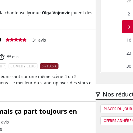
26
 la chanteuse lyrique
Olga Vojnovic
jouent des
2
9
b
16
31 avis
23
55 min
30
-UP
COMEDY CLUB
5 - 13,5 €
réunissant sur une même scène 4 ou 5
ions. Le meilleur du stand-up avec des stars et
Nos réduc
PLACES DU JOUR 
mais ça part toujours en
OFFRES ADHÉRE
 avis
e