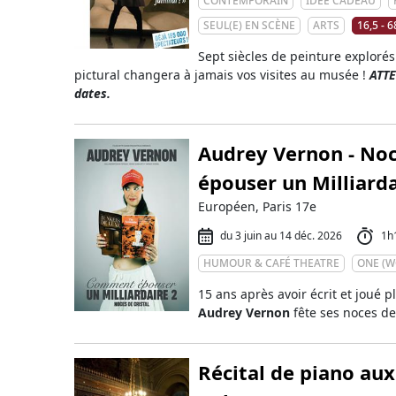
CONTEMPORAIN
IDÉE CADEAU
SEUL(E) EN SCÈNE
ARTS
16,5 - 6
Sept siècles de peinture explorés
pictural changera à jamais vos visites au musée !
ATTE
dates.
Audrey Vernon - No
épouser un Milliarda
Européen, Paris 17e
du 3 juin au 14 déc. 2026
1h
HUMOUR & CAFÉ THEATRE
ONE (
15 ans après avoir écrit et joué p
Audrey Vernon
fête ses noces de
Récital de piano aux