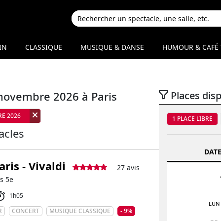
IN
CLASSIQUE
MUSIQUE & DANSE
HUMOUR & CAFÉ 
 novembre 2026 à Paris
Places dis
RE 2026
1 PLACE LIBRE
acles
DATE
ris - Vivaldi
27 avis
is 5e
1h05
LUN
R
CONCERT
MUSIQUE CLASSIQUE
- 9%