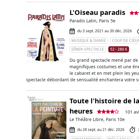
L'Oiseau paradis
Paradis Latin, Paris 5e
du 3 sept. 2021 au 30 déc. 2026
MUSIQUE & DANSE
COUP DE CŒU
DÎNER-SPECTACLE
52 - 280 €
Du grand spectacle mené par de 
magnifiques costumes et une én
le cabaret et en met plein les y
spectacle débordant de sensualité enchantera votre s
Toute l'histoire de 
heures
101 av
Le Théâtre Libre, Paris 10e
du 28 sept. au 21 déc. 2026