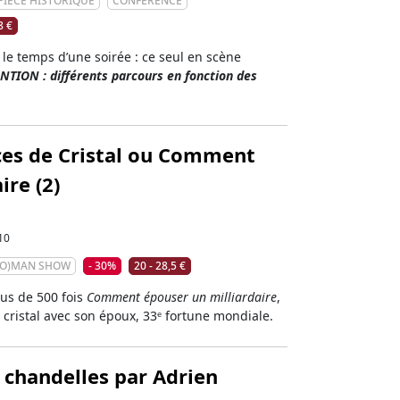
PIÈCE HISTORIQUE
CONFÉRENCE
8 €
 le temps d’une soirée : ce seul en scène
NTION : différents parcours en fonction des
ces de Cristal ou Comment
ire (2)
10
WO)MAN SHOW
- 30%
20 - 28,5 €
lus de 500 fois
Comment épouser un milliardaire
,
 cristal avec son époux, 33ᵉ fortune mondiale.
 chandelles par Adrien