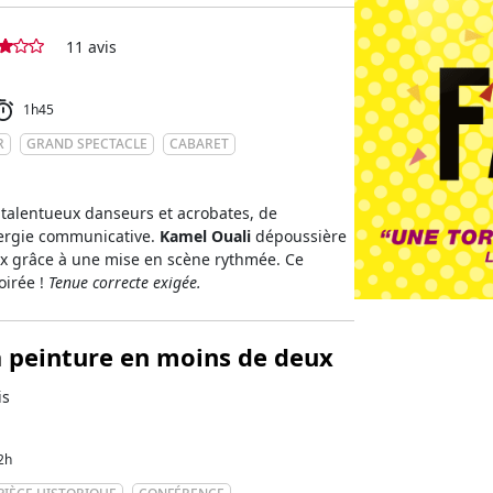
11 avis
1h45
R
GRAND SPECTACLE
CABARET
talentueux danseurs et acrobates, de
ergie communicative.
Kamel Ouali
dépoussière
eux grâce à une mise en scène rythmée. Ce
oirée !
Tenue correcte exigée.
la peinture en moins de deux
is
2h