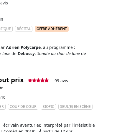
 avis
15
SSIQUE
RÉCITAL
OFFRE ADHÉRENT
par
Adrien Polycarpe
, au programme :
e lune
de
Debussy
,
Sonate au clair de lune
de
out prix
99 avis
9e
h10
ER
COUP DE CŒUR
BIOPIC
SEUL(E) EN SCÈNE
, l'écrivain aventurier, interprété par l'irrésistible
ur Comédien 2018).
À partir de 12 ans