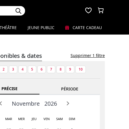
THÉÂTRE
JEUNE PUBLIC
CARTE CADEAU
ponibles & dates
Supprimer 1 filtre
2
3
4
5
6
7
8
9
10
 PRÉCISE
PÉRIODE
Novembre
2026
MAR
MER
JEU
VEN
SAM
DIM
Prev
Next