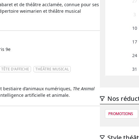
27
cabaret et de théâtre acclamée, connue pour ses
épertoire weimarien et théâtre musical
3
10
17
ris 9e
24
31
TÊTE D'AFFICHE
THÉÂTRE MUSICAL
et bestiaire d’animaux numériques,
The Animal
ntelligence artificielle et animale.
Nos réduc
PROMOTIONS
Style théât