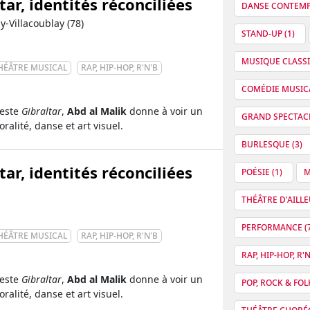
tar, identités réconciliées
DANSE CONTEMP
y-Villacoublay (78)
STAND-UP (1)
MUSIQUE CLASSI
HÉÂTRE MUSICAL
RAP, HIP-HOP, R'N'B
COMÉDIE MUSICA
feste
Gibraltar
,
Abd al Malik
donne à voir un
GRAND SPECTACL
ralité, danse et art visuel.
BURLESQUE (3)
tar, identités réconciliées
POÉSIE (1)
M
THÉÂTRE D'AILLE
PERFORMANCE (7
HÉÂTRE MUSICAL
RAP, HIP-HOP, R'N'B
RAP, HIP-HOP, R'N
feste
Gibraltar
,
Abd al Malik
donne à voir un
POP, ROCK & FOLK
ralité, danse et art visuel.