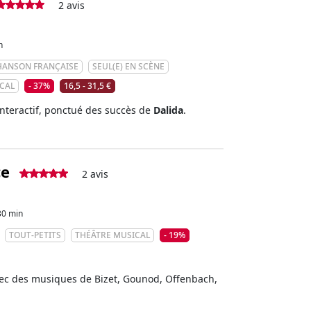
2 avis
h
HANSON FRANÇAISE
SEUL(E) EN SCÈNE
CAL
- 37%
16,5 - 31,5 €
nteractif, ponctué des succès de
Dalida
.
ce
2 avis
30 min
TOUT-PETITS
THÉÂTRE MUSICAL
- 19%
vec des musiques de Bizet, Gounod, Offenbach,