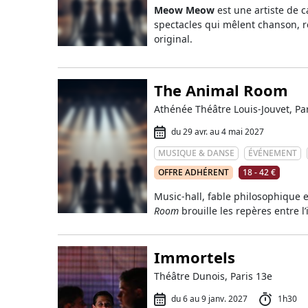
Meow Meow
est une artiste de 
spectacles qui mêlent chanson, r
original.
The Animal Room
Athénée Théâtre Louis-Jouvet, Pa
du 29 avr. au 4 mai 2027
MUSIQUE & DANSE
ÉVÉNEMENT
OFFRE ADHÉRENT
18 - 42 €
Music-hall, fable philosophique 
Room
brouille les repères entre l’i
Immortels
Théâtre Dunois, Paris 13e
du 6 au 9 janv. 2027
1h30