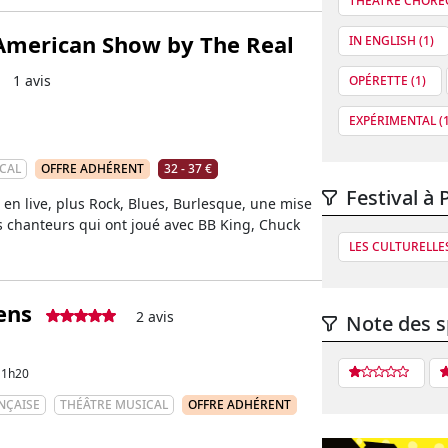
THÉÂTRE CHORÉG
American Show by The Real
IN ENGLISH (1)
1 avis
OPÉRETTE (1)
EXPÉRIMENTAL (1
CAL
OFFRE ADHÉRENT
32 - 37 €
Festival à 
en live, plus Rock, Blues, Burlesque, une mise
 chanteurs qui ont joué avec BB King, Chuck
LES CULTURELLE
ens
2 avis
Note des s
1h20
NÇAISE
THÉÂTRE MUSICAL
OFFRE ADHÉRENT