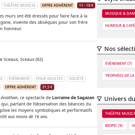
THÉÂTRE MUSICAL
OFFRE ADHÉRENT
11 - 18 €
MUSIQUE & DAN
des murs ont été dressés pour faire face à la
tigone, invente des obsèques pour son frère
HUMOUR & CAFÉ 
on honneur.
Nos sélect
e Sceaux, Sceaux (92)
ÉVÉNEMENT (7)
0
TROPHÉES DE LA
SE
ÉVÉNEMENT
POUR ADULTES
SOCIÉTÉ
OFFRE ADHÉRENT
31,5 €
Léviathan
, ce spectacle de
Lorraine de Sagazan
Univers du
e qui, partant de l’observation des béances du
ploie les moyens symboliques et performatifs
THÉÂTRE MUSIC
illé aux moins de 16 ans.
BIOPIC (9)
S