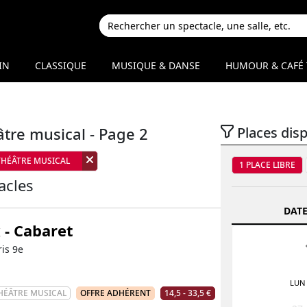
IN
CLASSIQUE
MUSIQUE & DANSE
HUMOUR & CAFÉ 
re musical - Page 2
Places dis
THÉÂTRE MUSICAL
1 PLACE LIBRE
acles
DATE
 - Cabaret
ris 9e
LUN
HÉÂTRE MUSICAL
OFFRE ADHÉRENT
14,5 - 33,5 €