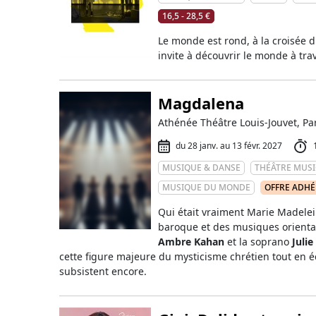
16,5 - 28,5 €
Le monde est rond, à la croisée 
invite à découvrir le monde à tra
Magdalena
Athénée Théâtre Louis-Jouvet, Pa
du 28 janv. au 13 févr. 2027
MUSIQUE & DANSE
THÉÂTRE MUSI
MUSIQUE DU MONDE
OFFRE ADH
Qui était vraiment Marie Madelei
baroque et des musiques oriental
Ambre Kahan
et la soprano
Julie
cette figure majeure du mysticisme chrétien tout en é
subsistent encore.