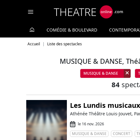
Panneau de gestion des cookies
COMÉDIE & BOULEVARD
CONTEMPORA
Accueil
Liste des spectacles
MUSIQUE & DANSE, Théât
MUSIQUE & DANSE
84
spect
Les Lundis musicaux
Athénée Théâtre Louis-Jouvet, Pa
le 16 nov. 2026
MUSIQUE & DANSE
CONCERT
T