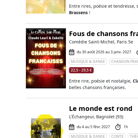
Entre rires, poésie et tendresse,
Brassens
!
Fous de chansons fr
Comédie Saint-Michel, Paris 5e
du 30 août 2026 au 3 janv. 2027
MUSIQUE & DANSE
CHANSON FRA
22,5 - 29,5 €
Entre rire, poésie et nostalgie,
Cl
belles chansons françaises.
Le monde est rond
L'Échangeur, Bagnolet (93)
du 4 au 5 févr. 2027
1h
MUSIQUE & DANSE
CONTE
THÉ