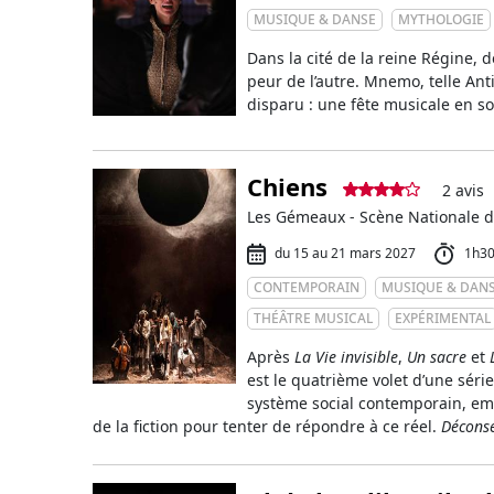
MUSIQUE & DANSE
MYTHOLOGIE
Dans la cité de la reine Régine, 
peur de l’autre. Mnemo, telle An
disparu : une fête musicale en s
Chiens
2 avis
Les Gémeaux - Scène Nationale d
du 15 au 21 mars 2027
1h3
CONTEMPORAIN
MUSIQUE & DAN
THÉÂTRE MUSICAL
EXPÉRIMENTAL
Après
La Vie invisible
,
Un sacre
et
est le quatrième volet d’une séri
système social contemporain, em
de la fiction pour tenter de répondre à ce réel.
Déconse