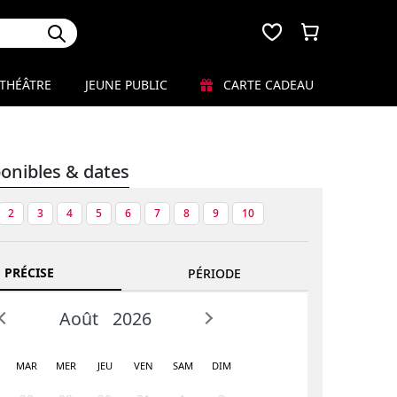
THÉÂTRE
JEUNE PUBLIC
CARTE CADEAU
ponibles & dates
2
3
4
5
6
7
8
9
10
 PRÉCISE
PÉRIODE
Août
2026
MAR
MER
JEU
VEN
SAM
DIM
Prev
Next