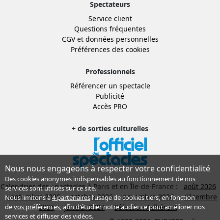
Spectateurs
Service client
Questions fréquentes
CGV
et
données personnelles
Préférences des cookies
Professionnels
Référencer un spectacle
Publicité
Accès PRO
+ de sorties culturelles
Nous nous engageons à respecter votre confidentialité
Des cookies anonymes indispensables au fonctionnement de nos
Calendrier des spectacles à Paris et en Île-de-France :
août 2026
services sont utilisés sur ce site.
septembre 2026
octobre 2026
novembre 2026
décembre
Nous limitons à
4 partenaires
l’usage de cookies tiers, en fonction
2026
janvier 2027
Sélection Adhérent
de
vos préférences
, afin d'étudier notre audience pour améliorer nos
services et diffuser des vidéos.