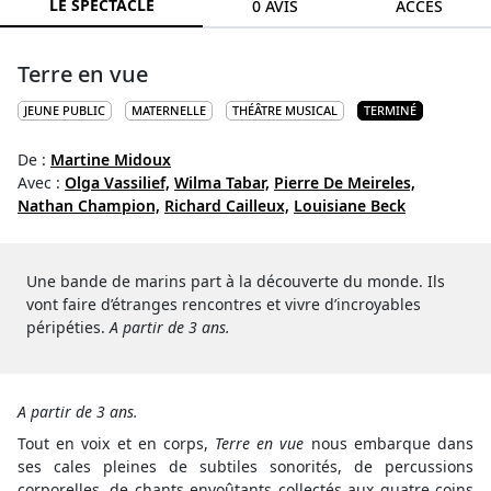
LE SPECTACLE
0 AVIS
ACCÈS
Terre en vue
JEUNE PUBLIC
MATERNELLE
THÉÂTRE MUSICAL
TERMINÉ
De :
Martine Midoux
Avec :
Olga Vassilief,
Wilma Tabar,
Pierre De Meireles,
Nathan Champion,
Richard Cailleux,
Louisiane Beck
Une bande de marins part à la découverte du monde. Ils
vont faire d’étranges rencontres et vivre d’incroyables
péripéties.
A partir de 3 ans.
A partir de 3 ans.
Tout en voix et en corps,
Terre en vue
nous embarque dans
ses cales pleines de subtiles sonorités, de percussions
corporelles, de chants envoûtants collectés aux quatre coins