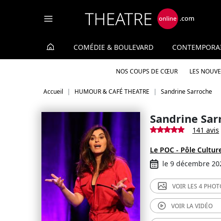
Panneau de gestion des cookies
COMÉDIE & BOULEVARD
CONTEMPORA
NOS COUPS DE CŒUR
LES NOUV
Accueil
HUMOUR & CAFÉ THEATRE
Sandrine Sarroche
Sandrine Sar
141 avis
Le POC - Pôle Culturel
le 9 décembre 20
VOIR LES
4 PHOT
VOIR LA
VIDÉO