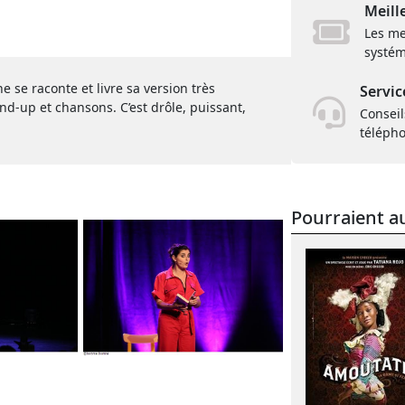
Meill
Les me
systém
 se raconte et livre sa version très
Servic
d-up et chansons. C’est drôle, puissant,
Conseil
téléph
Pourraient au