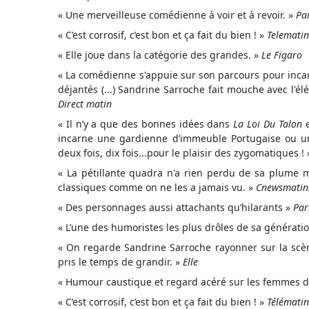
« Une merveilleuse comédienne à voir et à revoir. »
Pa
« C’est corrosif, c’est bon et ça fait du bien ! »
Telematin
« Elle joue dans la catégorie des grandes. »
Le Figaro
« La comédienne s'appuie sur son parcours pour incar
déjantés (...) Sandrine Sarroche fait mouche avec l'él
Direct matin
« Il n’y a que des bonnes idées dans
La Loi Du Talon
e
incarne une gardienne d’immeuble Portugaise ou une
deux fois, dix fois...pour le plaisir des zygomatiques !
« La pétillante quadra n'a rien perdu de sa plume 
classiques comme on ne les a jamais vu. »
Cnewsmatin.
« Des personnages aussi attachants qu’hilarants »
Par
« L’une des humoristes les plus drôles de sa générati
« On regarde Sandrine Sarroche rayonner sur la scène
pris le temps de grandir. »
Elle
« Humour caustique et regard acéré sur les femmes d’
« C’est corrosif, c’est bon et ça fait du bien ! »
Télématin