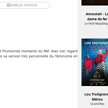
VOIR LES
4 PHOTOS
Amoutati - L
dame de fer
Le Petit Républiq
t l’humoriste montante du PAF. Avec son regard
re sa version très personnelle du féminisme en
Lou Trotignon
Mérou
Grand Rex