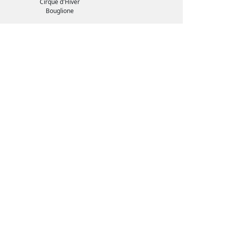
Cirque d'Hiver
Bouglione