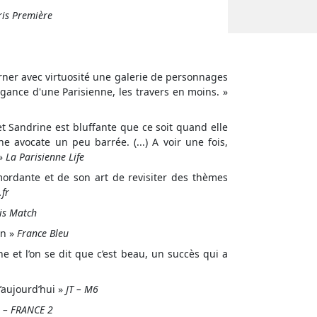
ris Première
ner avec virtuosité une galerie de personnages
égance d'une Parisienne, les travers en moins. »
t Sandrine est bluffante que ce soit quand elle
 avocate un peu barrée. (...) A voir une fois,
 »
La Parisienne Life
mordante et de son art de revisiter des thèmes
fr
is Match
on »
France Bleu
 et l’on se dit que c’est beau, un succès qui a
aujourd’hui »
JT – M6
 – FRANCE 2