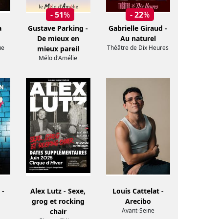
- 51
%
- 22
%
a
Gustave Parking -
Gabrielle Giraud -
De mieux en
Au naturel
ue
Théâtre de Dix Heures
mieux pareil
Mélo d'Amélie
 -
Alex Lutz - Sexe,
Louis Cattelat -
grog et rocking
Arecibo
Avant-Seine
chair