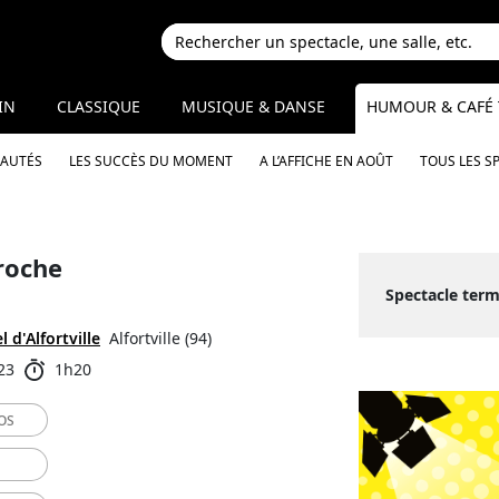
IN
CLASSIQUE
MUSIQUE & DANSE
HUMOUR & CAFÉ 
EAUTÉS
LES SUCCÈS DU MOMENT
A L’AFFICHE EN AOÛT
TOUS LES S
roche
Spectacle ter
 d'Alfortville
Alfortville (94)
23
1h20
OS