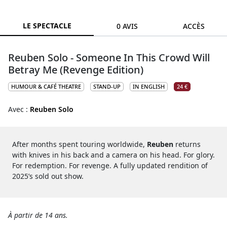
LE SPECTACLE
0 AVIS
ACCÈS
Reuben Solo - Someone In This Crowd Will
Betray Me (Revenge Edition)
HUMOUR & CAFÉ THEATRE
STAND-UP
IN ENGLISH
24 €
Avec :
Reuben Solo
After months spent touring worldwide,
Reuben
returns
with knives in his back and a camera on his head. For glory.
For redemption. For revenge. A fully updated rendition of
2025’s sold out show.
À partir de 14 ans.