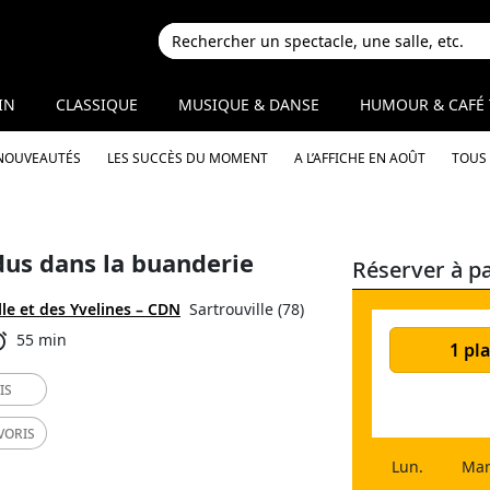
IN
CLASSIQUE
MUSIQUE & DANSE
HUMOUR & CAFÉ 
 NOUVEAUTÉS
LES SUCCÈS DU MOMENT
A L’AFFICHE EN AOÛT
TOUS 
dus dans la buanderie
Réserver à pa
lle et des Yvelines – CDN
Sartrouville (78)
55 min
1 pla
IS
VORIS
Lun.
Mar