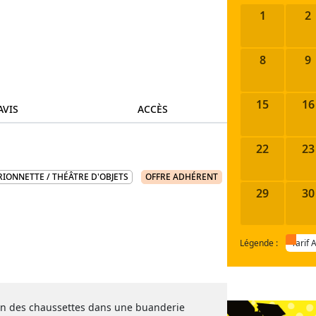
1
2
8
9
15
16
AVIS
ACCÈS
22
23
IONNETTE / THÉÂTRE D'OBJETS
OFFRE ADHÉRENT
29
30
Légende :
Tarif 
on des chaussettes dans une buanderie