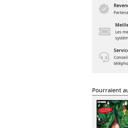
Revend
Partena
Meill
Les me
systém
Servic
Conseil
téléph
Pourraient au