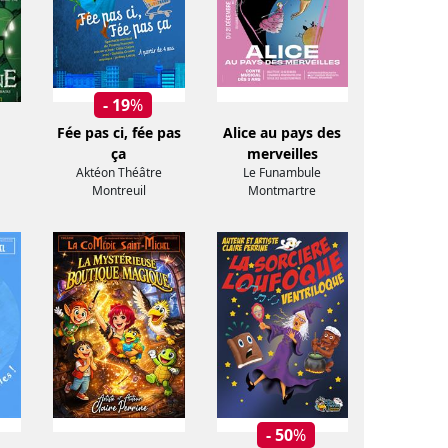
- 19
%
Fée pas ci, fée pas
Alice au pays des
ça
merveilles
Aktéon Théâtre
Le Funambule
Montreuil
Montmartre
- 50
%