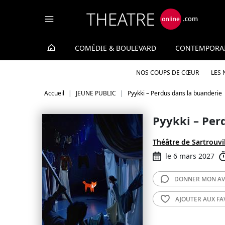
Panneau de gestion des cookies
COMÉDIE & BOULEVARD
CONTEMPORA
NOS COUPS DE CŒUR
LES
Accueil
JEUNE PUBLIC
Pyykki – Perdus dans la buanderie
Pyykki – Per
Théâtre de Sartrouvi
le 6 mars 2027
DONNER MON
AV
AJOUTER AUX
FA