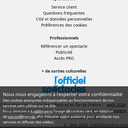
Service client
Questions fréquentes
CGV
et
données personnelles
Préférences des cookies
Professionnels
Référencer un spectacle
Publicité
Accès PRO
+ de sorties culturelles
Nous nous engageons à respecter votre confidentialité
Des cookies anonymes indispensables au fonctionnement de nos
Calendrier des spectacles à Paris et en Île-de-France :
août 2026
services sont utilisés sur ce site.
septembre 2026
octobre 2026
novembre 2026
décembre
Nous limitons à
4 partenaires
l’usage de cookies tiers, en fonction
2026
janvier 2027
Sélection Adhérent
de
vos préférences
, afin d'étudier notre audience pour améliorer nos
services et diffuser des vidéos.
© 1998-2026, THEATREonline.com