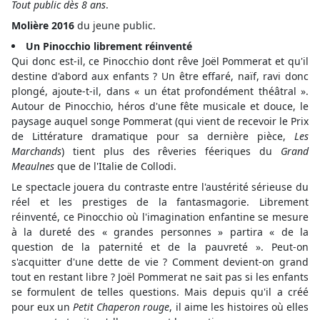
Tout public dès 8 ans
.
Molière 2016
du jeune public.
Un Pinocchio librement réinventé
Qui donc est-il, ce Pinocchio dont rêve Joël Pommerat et qu'il
destine d'abord aux enfants ? Un être effaré, naïf, ravi donc
plongé, ajoute-t-il, dans « un état profondément théâtral ».
Autour de Pinocchio, héros d'une fête musicale et douce, le
paysage auquel songe Pommerat (qui vient de recevoir le Prix
de Littérature dramatique pour sa dernière pièce,
Les
Marchands
) tient plus des rêveries féeriques du
Grand
Meaulnes
que de l'Italie de Collodi.
Le spectacle jouera du contraste entre l'austérité sérieuse du
réel et les prestiges de la fantasmagorie. Librement
réinventé, ce Pinocchio où l'imagination enfantine se mesure
à la dureté des « grandes personnes » partira « de la
question de la paternité et de la pauvreté ». Peut-on
s'acquitter d'une dette de vie ? Comment devient-on grand
tout en restant libre ? Joël Pommerat ne sait pas si les enfants
se formulent de telles questions. Mais depuis qu'il a créé
pour eux un
Petit Chaperon rouge
, il aime les histoires où elles