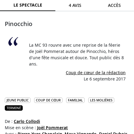
LE SPECTACLE
4 AVIS
ACCÈS
Pinocchio
La MC 93 rouvre avec une reprise de la féerie
de Joël Pommerat autour de Pinocchio, héros
d'une fête musicale et douce. Tout public dès 8
ans.
Coup de cœur de la rédaction
Le 6 septembre 2017
JEUNE PUBLIC
COUP DE CŒUR
FAMILIAL
LES MOLIÈRES
TERMINÉ
De :
Carlo Collodi
Mise en scène :
Joël Pommerat
Avec :
Pierre-Yves Chapalain,
Maya Vignando,
Daniel Dubois,