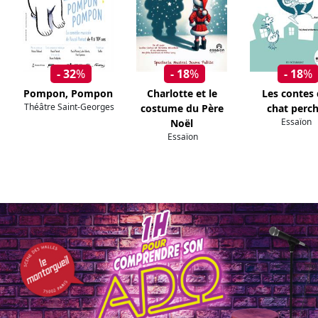
- 32
%
- 18
%
- 18
%
Pompon, Pompon
Charlotte et le
Les contes
Théâtre Saint-Georges
costume du Père
chat perc
Essaïon
Noël
Essaïon