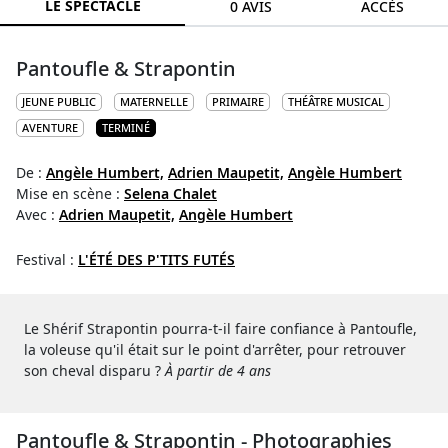
LE SPECTACLE
0 AVIS
ACCÈS
Pantoufle & Strapontin
JEUNE PUBLIC
MATERNELLE
PRIMAIRE
THÉÂTRE MUSICAL
AVENTURE
TERMINÉ
De :
Angèle Humbert,
Adrien Maupetit,
Angèle Humbert
Mise en scène :
Selena Chalet
Avec :
Adrien Maupetit,
Angèle Humbert
Festival :
L'ÉTÉ DES P'TITS FUTÉS
Le Shérif Strapontin pourra-t-il faire confiance à Pantoufle,
la voleuse qu'il était sur le point d'arrêter, pour retrouver
son cheval disparu ?
À partir de 4 ans
Pantoufle & Strapontin - Photographies