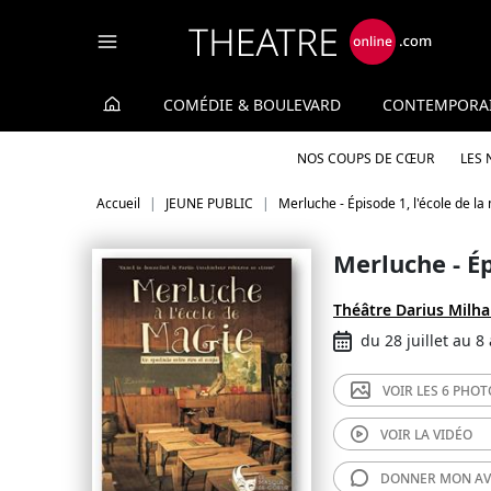
Panneau de gestion des cookies
COMÉDIE & BOULEVARD
CONTEMPORA
NOS COUPS DE CŒUR
LES
Accueil
JEUNE PUBLIC
Merluche - Épisode 1, l'école de la
Merluche - Ép
Théâtre Darius Milh
du 28 juillet au 8
VOIR LES
6 PHOT
VOIR LA
VIDÉO
DONNER MON
AV