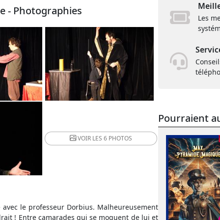
Meill
ie - Photographies
Les me
systém
Servic
Conseil
téléph
Pourraient au
VOIR LES
6 PHOTOS
 avec le professeur Dorbius. Malheureusement
rait ! Entre camarades qui se moquent de lui et