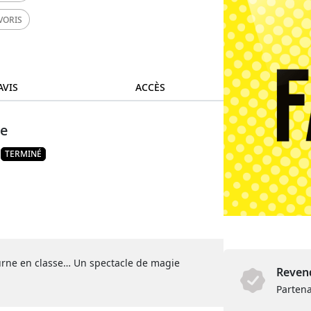
VORIS
AVIS
ACCÈS
ie
TERMINÉ
urne en classe… Un spectacle de magie
Revend
Partena