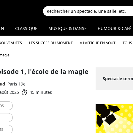
IN
CLASSIQUE
MUSIQUE & DANSE
HUMOUR & CAFÉ 
 NOUVEAUTÉS
LES SUCCÈS DU MOMENT
A L’AFFICHE EN AOÛT
TOUS 
 magie
isode 1, l'école de la magie
Spectacle term
aud
Paris 19e
 août 2025
45 minutes
OS
IS