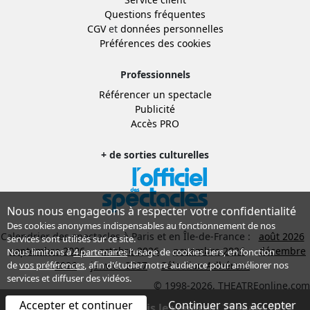
Questions fréquentes
CGV
et
données personnelles
Préférences des cookies
Professionnels
Référencer un spectacle
Publicité
Accès PRO
+ de sorties culturelles
Nous nous engageons à respecter votre confidentialité
Des cookies anonymes indispensables au fonctionnement de nos
Calendrier des spectacles à Paris et en Île-de-France :
août 2026
services sont utilisés sur ce site.
septembre 2026
octobre 2026
novembre 2026
décembre
Nous limitons à
4 partenaires
l’usage de cookies tiers, en fonction
2026
janvier 2027
Sélection Adhérent
de
vos préférences
, afin d'étudier notre audience pour améliorer nos
services et diffuser des vidéos.
© 1998-2026, THEATREonline.com
Accepter et continuer
Continuer sans accepter
Spectacle terminé depuis le vendredi 25 mars 2011