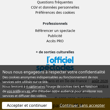
Questions fréquentes
CGV
et
données personnelles
Préférences des cookies
Professionnels
Référencer un spectacle
Publicité
Accès PRO
+ de sorties culturelles
Nous nous engageons à respecter votre confidentialité
Des cookies anonymes indispensables au fonctionnement de nos
Calendrier des spectacles à Paris et en Île-de-France :
août 2026
services sont utilisés sur ce site.
septembre 2026
octobre 2026
novembre 2026
décembre
Nous limitons à
4 partenaires
l’usage de cookies tiers, en fonction
2026
janvier 2027
Sélection Adhérent
de
vos préférences
, afin d'étudier notre audience pour améliorer nos
services et diffuser des vidéos.
© 1998-2026, THEATREonline.com
Réserver à partir de
25 €
Accepter et continuer
Continuer sans accepter