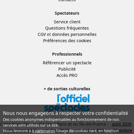
Spectateurs
Service client
Questions fréquentes
CGV
et
données personnelles
Préférences des cookies
Professionnels
Référencer un spectacle
Publicité
Accès PRO
+ de sorties culturelles
Nous nous engageons à respecter votre confidentialité
Des cookies anonymes indispensables au fonctionnement de nos
Calendrier des spectacles à Paris et en Île-de-France :
août 2026
services sont utilisés sur ce site.
septembre 2026
octobre 2026
novembre 2026
décembre
Nous limitons à
4 partenaires
l’usage de cookies tiers, en fonction