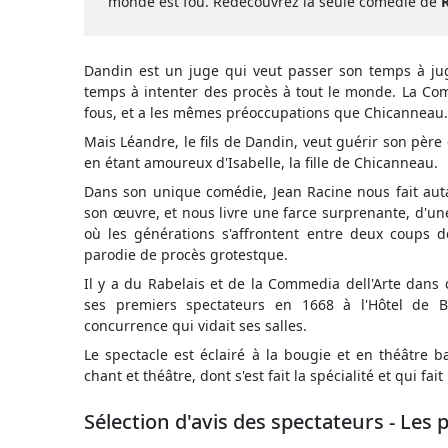
monde est fou. Redécouvrez la seule comédie de
Dandin est un juge qui veut passer son temps à jug
temps à intenter des procès à tout le monde. La Co
fous, et a les mêmes préoccupations que Chicanneau.
Mais Léandre, le fils de Dandin, veut guérir son père
en étant amoureux d'Isabelle, la fille de Chicanneau.
Dans son unique comédie, Jean Racine nous fait autan
son œuvre, et nous livre une farce surprenante, d'une
où les générations s'affrontent entre deux coups 
parodie de procès grotestque.
Il y a du Rabelais et de la Commedia dell'Arte dans 
ses premiers spectateurs en 1668 à l'Hôtel de B
concurrence qui vidait ses salles.
Le spectacle est éclairé à la bougie et en théâtre b
chant et théâtre, dont s'est fait la spécialité et qui 
Sélection d'avis des spectateurs - Les 