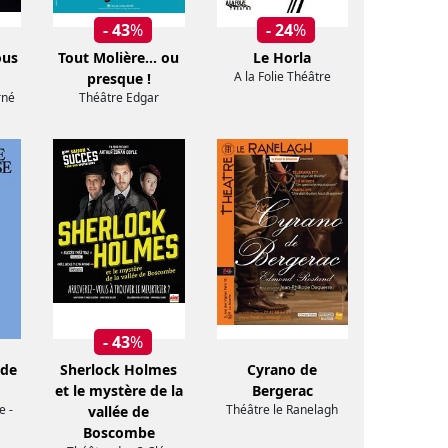
- 43
%
- 24
%
ous
Tout Molière... ou
Le Horla
A la Folie Théâtre
presque !
rné
Théâtre Edgar
- 43
%
 de
Sherlock Holmes
Cyrano de
et le mystère de la
Bergerac
e -
Théâtre le Ranelagh
vallée de
Boscombe