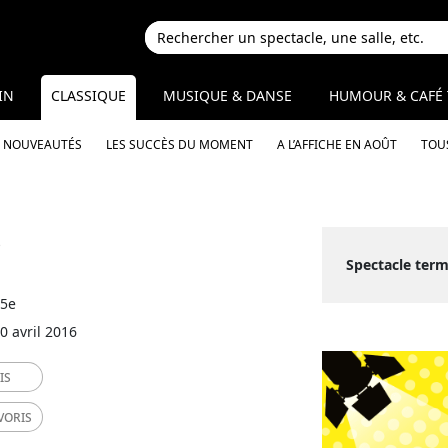
IN
CLASSIQUE
MUSIQUE & DANSE
HUMOUR & CAFÉ 
S NOUVEAUTÉS
LES SUCCÈS DU MOMENT
A L’AFFICHE EN AOÛT
TOUS
s
Spectacle term
15e
0 avril 2016
IS
VORIS