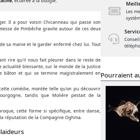
Racine
, éclairée à la bougie.
Meill
Les me
systém
er. Il a pour voisin Chicanneau qui passe son
mtesse de Pimbêche gravite autour de ces deux
Servic
Conseil
 de sa manie et le garder enfermé chez lui. Tout
téléph
t rire qu'il nous fait pleurer dans le reste de
 actualité blessante, sur le monde de la Justice
de bâton et qui se termine magistralement en
Pourraient au
cette comédie, montée telle qu'on pu découvrir
ourgogne, tandis que Molière pestait de la
aroque, cette forme si spécifique, entre danse,
fait la réputation de la Compagnie Oghma.
plaideurs