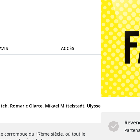
AVIS
ACCÈS
itch,
Romaric Olarte,
Mikael Mittelstadt,
Ulysse
Revend
Partena
ice corrompue du 17ème siècle, où tout le