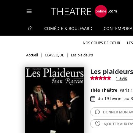
Panneau de gestion des cookies
COMÉDIE & BOULEVARD
CONTEMPORA
NOS COUPS DE CŒUR
LE
Accueil
CLASSIQUE
Les plaideurs
Les plaideur
1 avis
Théo Théâtre
Paris 
du 19 février au 3
DONNER MON
AV
AJOUTER AUX
FA