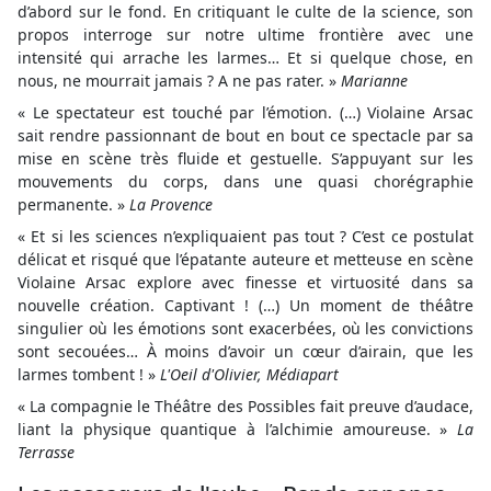
d’abord sur le fond. En critiquant le culte de la science, son
propos interroge sur notre ultime frontière avec une
intensité qui arrache les larmes… Et si quelque chose, en
nous, ne mourrait jamais ? A ne pas rater. »
Marianne
« Le spectateur est touché par l’émotion. (…) Violaine Arsac
sait rendre passionnant de bout en bout ce spectacle par sa
mise en scène très fluide et gestuelle. S’appuyant sur les
mouvements du corps, dans une quasi chorégraphie
permanente. »
La Provence
« Et si les sciences n’expliquaient pas tout ? C’est ce postulat
délicat et risqué que l’épatante auteure et metteuse en scène
Violaine Arsac explore avec finesse et virtuosité dans sa
nouvelle création. Captivant ! (…) Un moment de théâtre
singulier où les émotions sont exacerbées, où les convictions
sont secouées… À moins d’avoir un cœur d’airain, que les
larmes tombent ! »
L'Oeil d'Olivier, Médiapart
« La compagnie le Théâtre des Possibles fait preuve d’audace,
liant la physique quantique à l’alchimie amoureuse. »
La
Terrasse