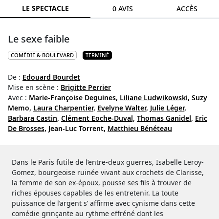
LE SPECTACLE
0 AVIS
ACCÈS
Le sexe faible
COMÉDIE & BOULEVARD
TERMINÉ
De :
Edouard Bourdet
Mise en scène :
Brigitte Perrier
Avec :
Marie-Françoise Deguines,
Liliane Ludwikowski,
Suzy
Memo,
Laura Charpentier,
Evelyne Walter,
Julie Léger,
Barbara Castin,
Clément Eoche-Duval,
Thomas Ganidel,
Eric
De Brosses,
Jean-Luc Torrent,
Matthieu Bénéteau
Dans le Paris futile de l’entre-deux guerres, Isabelle Leroy-
Gomez, bourgeoise ruinée vivant aux crochets de Clarisse,
la femme de son ex-époux, pousse ses fils à trouver de
riches épouses capables de les entretenir. La toute
puissance de l’argent s’ affirme avec cynisme dans cette
comédie grinçante au rythme effréné dont les