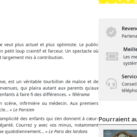
Revend
Partena
 veut plus actuel et plus optimiste. Le public
Meill
petit loup craintif et farceur. Un spectacle où
Les me
nt largement mis à contribution.
systém
Servic
ve, est un véritable tourbillon de malice et de
Conseil
envenues, qui plaira autant aux parents qu'aux
téléph
enfants à faire fi des différences. »
Télérama
en scène, infirmière ou médecin. Aux premiers
acle… »
Le Parisien
Pourraient au
 complicité des enfants qui s’en donnent à cœur-
déjanté. Courrez y avec vos minus, notamment
oue quotidiennement… »
Le Paris des lardons