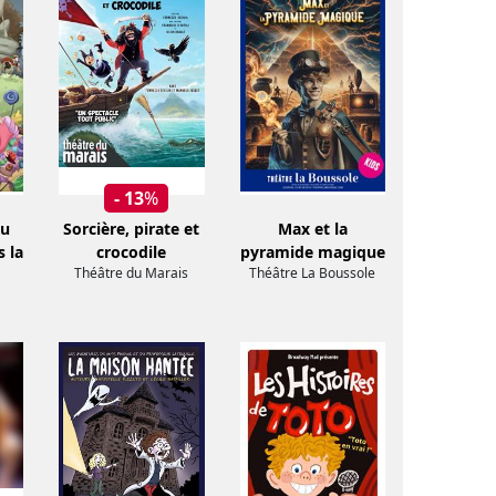
- 13
%
au
Sorcière, pirate et
Max et la
s la
crocodile
pyramide magique
Théâtre du Marais
Théâtre La Boussole