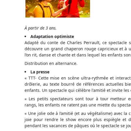
À partir de 3 ans.
Adaptation optimiste
Adapté du conte de Charles Perrault, ce spectacle se
découvre un grand chaperon rouge capricieux et à un 
l’on rit, danse et chante et dans lequel les enfants so
Distribution en alternance.
La presse
« TTT- Cette mise en scène ultra-rythmée et interacti
drôlerie, au texte bourré de références actuelles bi
enfants. Un spectacle qui célèbre l'amitié et invite les 
« Les petits spectateurs sont tour à tour metteur 
rangs, les enfants ne ratent pas une miette du spect
« Une jolie ode à l’amitié (et au végétalisme) avec la
joie pour rendre le show encore plus espiègle et 
pendant les vacances de pâques où le spectacle se j