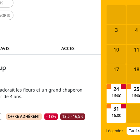
IS
VORIS
3
4
 AVIS
ACCÈS
10
11
up
17
18
24
25
i adorait les fleurs et un grand chaperon
16:00
16:0
ir de 4 ans.
31
16:00
F
OFFRE ADHÉRENT
- 18%
13,5 - 16,5 €
Légende :
Tarif 