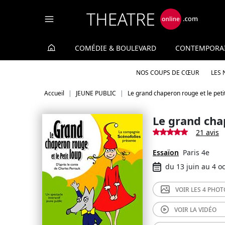
Panneau de gestion des cookies
COMÉDIE & BOULEVARD
CONTEMPORA
NOS COUPS DE CŒUR
LES
Accueil
JEUNE PUBLIC
Le grand chaperon rouge et le peti
Le grand cha
21 avis
Essaïon
Paris 4e
du 13 juin au 4 o
VOIR LES
4 PHOT
VOIR LA
VIDÉO