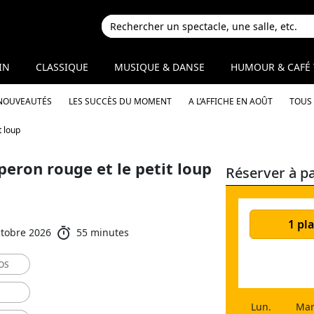
IN
CLASSIQUE
MUSIQUE & DANSE
HUMOUR & CAFÉ 
 NOUVEAUTÉS
LES SUCCÈS DU MOMENT
A L’AFFICHE EN AOÛT
TOUS 
t loup
peron rouge et le petit loup
Réserver à pa
1 pla
ctobre 2026
55 minutes
OS
Lun.
Mar