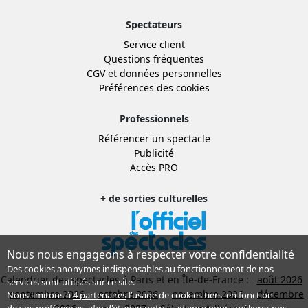
Spectateurs
Service client
Questions fréquentes
CGV
et
données personnelles
Préférences des cookies
Professionnels
Référencer un spectacle
Publicité
Accès PRO
+ de sorties culturelles
Nous nous engageons à respecter votre confidentialité
Des cookies anonymes indispensables au fonctionnement de nos
Calendrier des spectacles à Paris et en Île-de-France :
août 2026
services sont utilisés sur ce site.
septembre 2026
octobre 2026
novembre 2026
décembre
Nous limitons à
4 partenaires
l’usage de cookies tiers, en fonction