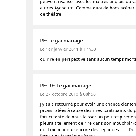
peuvent rivaliser avec les maitres anglais du 
autres Aycbourn. Comme quoi de bons scénaris
de théâtre !
RE: Le gai mariage
Le 1er janvier 2011 à 17h33
du rire en perspective sans aucun temps morts
RE: RE: Le gai mariage
Le 27 octobre 2010 à 08h50
J'y suis retourné pour avoir une chance d'enten
j'avais ratées à cause des rires tonitruants du 
fois-ci tenté de nous laisser un peu respirer 
pleurait tellement de rire dans son mouchoir (
qu'il me manque encore des répliques ! .... Du 
fasse une troisième séance....