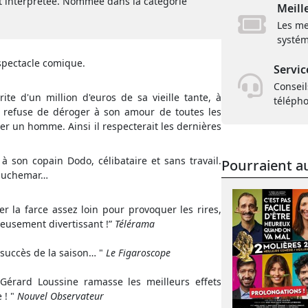
t interprétée. Nommée dans la catégorie
Meill
Les me
systém
spectacle comique.
Servic
Conseil
te d'un million d'euros de sa vieille tante, à
téléph
i refuse de déroger à son amour de toutes les
r un homme. Ainsi il respecterait les dernières
à son copain Dodo, célibataire et sans travail.
Pourraient au
cauchemar…
 la farce assez loin pour provoquer les rires,
yeusement divertissant !”
Télérama
 succès de la saison… "
Le Figaroscope
 Gérard Loussine ramasse les meilleurs effets
 ! "
Nouvel Observateur