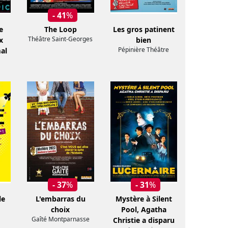
- 41
%
e
The Loop
Les gros patinent
Théâtre Saint-Georges
x
bien
Pépinière Théâtre
al
- 37
%
- 31
%
le
L'embarras du
Mystère à Silent
choix
Pool, Agatha
Gaîté Montparnasse
Christie a disparu