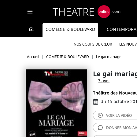
Panneau de gestion des cookies
COMÉDIE & BOULEVARD
CONTEMPORA
NOS COUPS DE CŒUR
LES NOU
Accueil
COMÉDIE & BOULEVARD
Le gai mariage
Le gai maria
7 avis
Théâtre des Nouvea
du 15 octobre 201
VOIR LA
VIDÉO
DONNER MON
AV