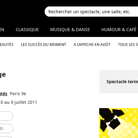
IN
CLASSIQUE
MUSIQUE & DANSE
HUMOUR & CAFÉ 
VEAUTÉS
LES SUCCÈS DU MOMENT
A L’AFFICHE EN AOÛT
TOUS LES 
ge
Spectacle term
utés
Paris 9e
0 au 9 juillet 2011
IS