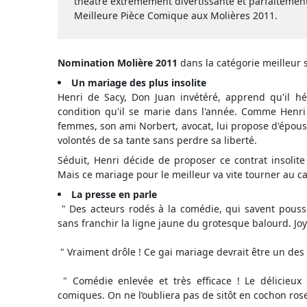
théâtre extrêmement divertissante et parfaitemen
Meilleure Pièce Comique aux Molières 2011.
Nomination Molière 2011
dans la catégorie meilleur 
Un mariage des plus insolite
Henri de Sacy, Don Juan invétéré, apprend qu'il héri
condition qu'il se marie dans l'année. Comme Henr
femmes, son ami Norbert, avocat, lui propose d'épouse
volontés de sa tante sans perdre sa liberté.
Séduit, Henri décide de proposer ce contrat insolite 
Mais ce mariage pour le meilleur va vite tourner au 
La presse en parle
" Des acteurs rodés à la comédie, qui savent pousser
sans franchir la ligne jaune du grotesque balourd. Jo
" Vraiment drôle ! Ce gai mariage devrait être un des
" Comédie enlevée et très efficace ! Le délicieux
comiques. On ne l’oubliera pas de sitôt en cochon rose