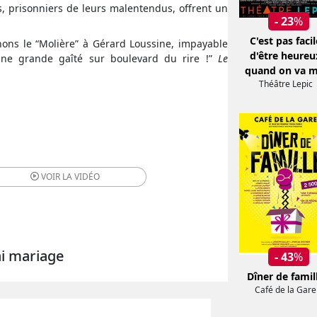
s, prisonniers de leurs malentendus, offrent un
- 23
%
C'est pas facil
nons le “Molière” à Gérard Loussine, impayable
d'être heureu
une grande gaîté sur boulevard du rire !”
Le
quand on va m
Théâtre Lepic
VOIR LA
VIDÉO
ai mariage
- 43
%
Dîner de famil
Café de la Gare