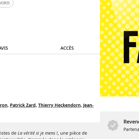
VORIS
AVIS
ACCÈS
ron,
Patrick Zard,
Thierry Heckendorn,
Jean-
Revend
Partena
ristes de
La vérité si je mens !
, une pièce de