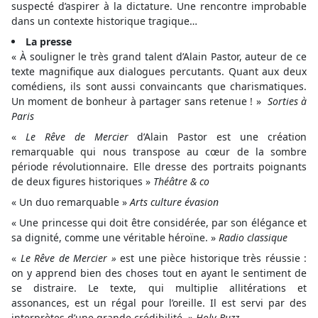
suspecté d’aspirer à la dictature. Une rencontre improbable
dans un contexte historique tragique…
La presse
« À souligner le très grand talent d’Alain Pastor, auteur de ce
texte magnifique aux dialogues percutants. Quant aux deux
comédiens, ils sont aussi convaincants que charismatiques.
Un moment de bonheur à partager sans retenue ! »
Sorties à
Paris
«
Le Rêve de Mercier
d’Alain Pastor est une création
remarquable qui nous transpose au cœur de la sombre
période révolutionnaire. Elle dresse des portraits poignants
de deux figures historiques »
Théâtre & co
« Un duo remarquable »
Arts culture évasion
« Une princesse qui doit être considérée, par son élégance et
sa dignité, comme une véritable héroïne. »
Radio classique
«
Le Rêve de Mercier »
est une pièce historique très réussie :
on y apprend bien des choses tout en ayant le sentiment de
se distraire. Le texte, qui multiplie allitérations et
assonances, est un régal pour l’oreille. Il est servi par des
interprètes d’une grande crédibilité. »
Holy Buzz