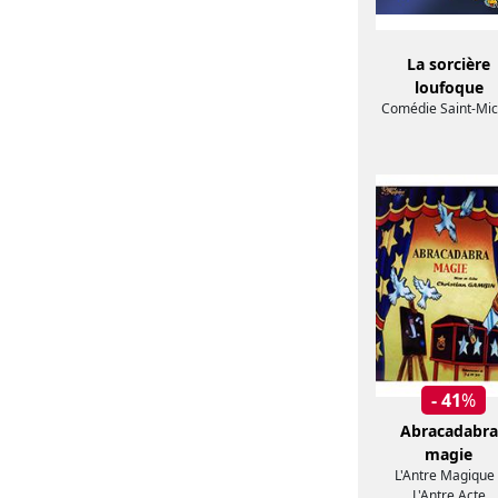
La sorcière
loufoque
Comédie Saint-Mic
- 41
%
Abracadabra
magie
L'Antre Magique 
L'Antre Acte