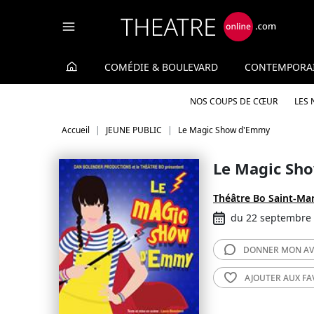
Panneau de gestion des cookies
COMÉDIE & BOULEVARD
CONTEMPORA
NOS COUPS DE CŒUR
LES
Accueil
JEUNE PUBLIC
Le Magic Show d'Emmy
Le Magic Sh
Théâtre Bo Saint-Mar
du 22 septembre 
DONNER MON
AV
AJOUTER AUX
FA