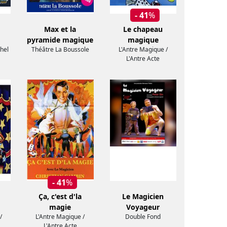
- 41
%
Max et la
Le chapeau
pyramide magique
magique
hel
Théâtre La Boussole
L'Antre Magique /
L'Antre Acte
- 41
%
Ça, c'est d'la
Le Magicien
magie
Voyageur
/
L'Antre Magique /
Double Fond
L'Antre Acte