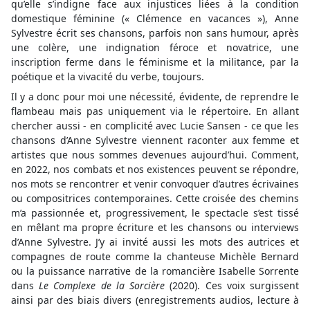
qu’elle s’indigne face aux injustices liées à la condition
domestique féminine (« Clémence en vacances »), Anne
Sylvestre écrit ses chansons, parfois non sans humour, après
une colère, une indignation féroce et novatrice, une
inscription ferme dans le féminisme et la militance, par la
poétique et la vivacité du verbe, toujours.
Il y a donc pour moi une nécessité, évidente, de reprendre le
flambeau mais pas uniquement via le répertoire. En allant
chercher aussi - en complicité avec Lucie Sansen - ce que les
chansons d’Anne Sylvestre viennent raconter aux femme et
artistes que nous sommes devenues aujourd’hui. Comment,
en 2022, nos combats et nos existences peuvent se répondre,
nos mots se rencontrer et venir convoquer d’autres écrivaines
ou compositrices contemporaines. Cette croisée des chemins
m’a passionnée et, progressivement, le spectacle s’est tissé
en mêlant ma propre écriture et les chansons ou interviews
d’Anne Sylvestre. J’y ai invité aussi les mots des autrices et
compagnes de route comme la chanteuse Michèle Bernard
ou la puissance narrative de la romancière Isabelle Sorrente
dans
Le Complexe de la Sorcière
(2020). Ces voix surgissent
ainsi par des biais divers (enregistrements audios, lecture à