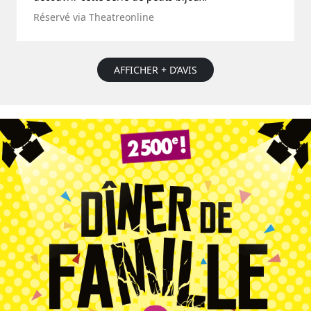
Réservé via Theatreonline
AFFICHER + D’AVIS