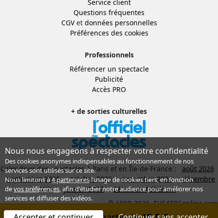
Service client
Questions fréquentes
CGV
et
données personnelles
Préférences des cookies
Professionnels
Référencer un spectacle
Publicité
Accès PRO
+ de sorties culturelles
Nous nous engageons à respecter votre confidentialité
Des cookies anonymes indispensables au fonctionnement de nos
Calendrier des spectacles à Paris et en Île-de-France :
août 2026
services sont utilisés sur ce site.
septembre 2026
octobre 2026
novembre 2026
décembre
Nous limitons à
4 partenaires
l’usage de cookies tiers, en fonction
2026
janvier 2027
Sélection Adhérent
de
vos préférences
, afin d'étudier notre audience pour améliorer nos
services et diffuser des vidéos.
© 1998-2026, THEATREonline.com
Réserver à partir de
15,5 €
Accepter et continuer
Continuer sans accepter