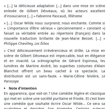
« [...] la délicieuse adaptation [...] dans une mise en scène
enlevée de Gilbert Désveaux, où les acteurs excellent
d'insouciance [...] » Fabienne Pascaud,
Télérama
« [...] Oscar Wilde nous surprend, nous enchante. Comme si
« L'importance d'être sérieux » (anciennement « constant »)
faisait sa véritable entrée au répertoire (français) dans la
nouvelle traduction brillante de Jean-Marie Besset. [...] »
Philippe Chevilley,
Les Échos
« C'est délicieusement irrévérencieux et drôle. La mise en
scène de Gilbert Désveaux est impeccable, tout en élégance
et en vivacité. La scénographie de Gérard Espinosa, les
lumières de Martine André, les superbes costumes d'Alain
Blanchot offrent un beau cachet à ce spectacle. La
distribution est un sans-faute. » Marie-Céline Nivière,
Le
Pariscope
Note d'intention
En apparence, que voit-on ? Une comédie légère et classique
qui met en scène une société puritaine et frivole. Et c'est bien
une comédie que souhaite écrire Oscar Wilde... Ce sera sa
quatrième et dernière. Son triomphe. Certains auteurs