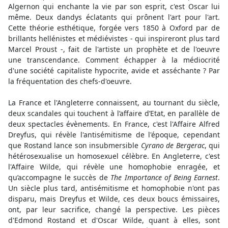
Algernon qui enchante la vie par son esprit, c'est Oscar lui
même. Deux dandys éclatants qui prônent l'art pour l'art.
Cette théorie esthétique, forgée vers 1850 à Oxford par de
brillants hellénistes et médiévistes - qui inspireront plus tard
Marcel Proust -, fait de l'artiste un prophète et de l'oeuvre
une transcendance. Comment échapper à la médiocrité
d'une société capitaliste hypocrite, avide et asséchante ? Par
la fréquentation des chefs-d'oeuvre.
La France et l'Angleterre connaissent, au tournant du siècle,
deux scandales qui touchent à l’affaire d’Etat, en parallèle de
deux spectacles évènements. En France, c'est l'Affaire Alfred
Dreyfus, qui révèle l'antisémitisme de l'époque, cependant
que Rostand lance son insubmersible
Cyrano de Bergerac
, qui
hétérosexualise un homosexuel célèbre. En Angleterre, c'est
l'Affaire Wilde, qui révèle une homophobie enragée, et
qu’accompagne le succès de
The Importance of Being Earnest
.
Un siècle plus tard, antisémitisme et homophobie n'ont pas
disparu, mais Dreyfus et Wilde, ces deux boucs émissaires,
ont, par leur sacrifice, changé la perspective. Les pièces
d'Edmond Rostand et d'Oscar Wilde, quant à elles, sont