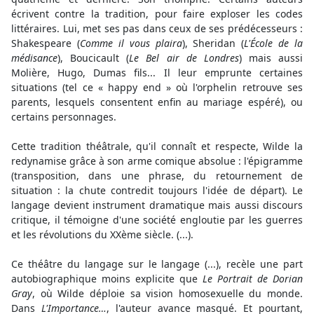
écrivent contre la tradition, pour faire exploser les codes
littéraires. Lui, met ses pas dans ceux de ses prédécesseurs :
Shakespeare (
Comme il vous plaira
), Sheridan (
L'École de la
médisance
), Boucicault (
Le Bel air de Londres
) mais aussi
Molière, Hugo, Dumas fils... Il leur emprunte certaines
situations (tel ce « happy end » où l'orphelin retrouve ses
parents, lesquels consentent enfin au mariage espéré), ou
certains personnages.
Cette tradition théâtrale, qu'il connaît et respecte, Wilde la
redynamise grâce à son arme comique absolue : l'épigramme
(transposition, dans une phrase, du retournement de
situation : la chute contredit toujours l'idée de départ). Le
langage devient instrument dramatique mais aussi discours
critique, il témoigne d'une société engloutie par les guerres
et les révolutions du XXème siècle. (...).
Ce théâtre du langage sur le langage (...), recèle une part
autobiographique moins explicite que
Le Portrait de Dorian
Gray
, où Wilde déploie sa vision homosexuelle du monde.
Dans
L'Importance…
, l'auteur avance masqué. Et pourtant,