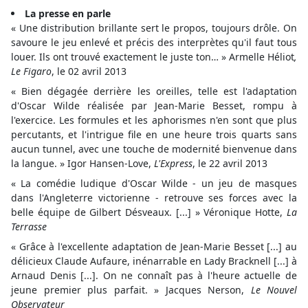
La presse en parle
« Une distribution brillante sert le propos, toujours drôle. On
savoure le jeu enlevé et précis des interprètes qu'il faut tous
louer. Ils ont trouvé exactement le juste ton… » Armelle Héliot
,
Le Figaro
, le 02 avril 2013
« Bien dégagée derrière les oreilles, telle est l'adaptation
d'Oscar Wilde réalisée par Jean-Marie Besset, rompu à
l'exercice. Les formules et les aphorismes n'en sont que plus
percutants, et l'intrigue file en une heure trois quarts sans
aucun tunnel, avec une touche de modernité bienvenue dans
la langue. » Igor Hansen-Love,
L'Express
, le 22 avril 2013
« La comédie ludique d'Oscar Wilde - un jeu de masques
dans l'Angleterre victorienne - retrouve ses forces avec la
belle équipe de Gilbert Désveaux. [...] » Véronique Hotte,
La
Terrasse
« Grâce à l'excellente adaptation de Jean-Marie Besset [...] au
délicieux Claude Aufaure, inénarrable en Lady Bracknell [...] à
Arnaud Denis [...]. On ne connaît pas à l'heure actuelle de
jeune premier plus parfait. » Jacques Nerson,
Le Nouvel
Observateur