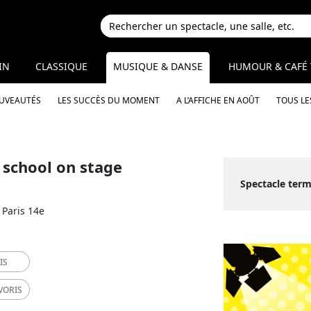
IN
CLASSIQUE
MUSIQUE & DANSE
HUMOUR & CAFÉ 
OUVEAUTÉS
LES SUCCÈS DU MOMENT
A L’AFFICHE EN AOÛT
TOUS LE
 school on stage
Spectacle term
Paris 14e
IS
VORIS