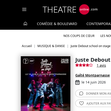
Panneau de gestion des cookies
COMÉDIE & BOULEVARD
CONTEMPORA
NOS COUPS DE CŒUR
LES N
Accueil
MUSIQUE & DANSE
Juste Debout school on stage
Juste Debout
1 avis
Gaîté Montparnasse
le 14 juin 2026
DONNER MON
AV
AJOUTER AUX
FA