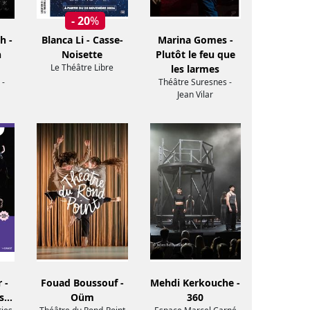
- 20
%
h -
Blanca Li - Casse-
Marina Gomes -
n
Noisette
Plutôt le feu que
Le Théâtre Libre
les larmes
 -
Théâtre Suresnes -
Jean Vilar
 -
Fouad Boussouf -
Mehdi Kerkouche -
és…
Oüm
360