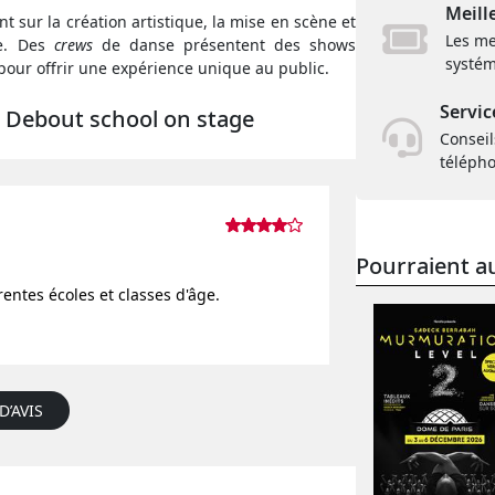
Meill
 sur la création artistique, la mise en scène et
Les me
ce. Des
crews
de danse présentent des shows
systém
 pour offrir une expérience unique au public.
Servic
te Debout school on stage
Conseil
téléph
Pourraient au
rentes écoles et classes d'âge.
D’AVIS