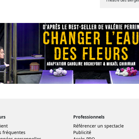
Théâtre des Berge
urs
Professionnels
ient
Référencer un spectacle
s fréquentes
Publicité
nnées personnelles
Accès PRO