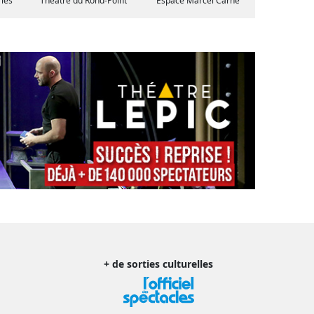
ries
Théâtre du Rond-Point
Espace Marcel Carné
+ de sorties culturelles