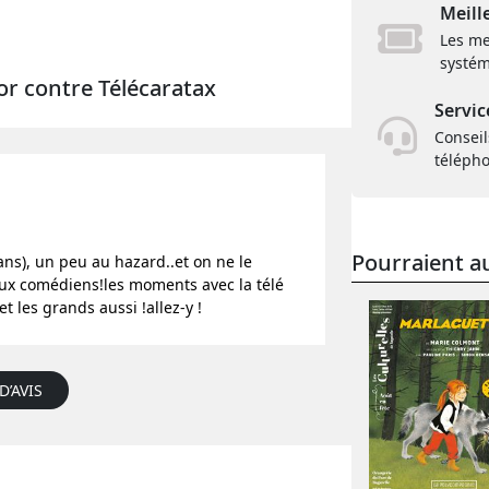
Meill
Les me
systém
tor contre Télécaratax
Servic
Conseil
téléph
Pourraient au
ans), un peu au hazard..et on ne le
vo aux comédiens!les moments avec la télé
t les grands aussi !allez-y !
D’AVIS