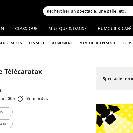
IN
CLASSIQUE
MUSIQUE & DANSE
HUMOUR & CAFÉ 
 NOUVEAUTÉS
LES SUCCÈS DU MOMENT
A L’AFFICHE EN AOÛT
TOUS 
e Télécaratax
Spectacle term
e
mai 2005
55 minutes
IS
VORIS