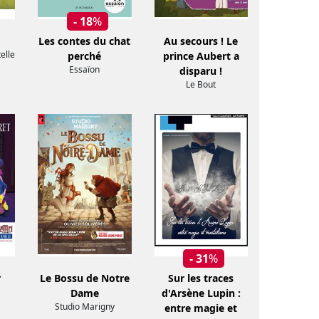
- 18
%
Les contes du chat
Au secours ! Le
elle
perché
prince Aubert a
Essaïon
disparu !
Le Bout
- 31
%
r
Le Bossu de Notre
Sur les traces
Dame
d'Arsène Lupin :
Studio Marigny
entre magie et