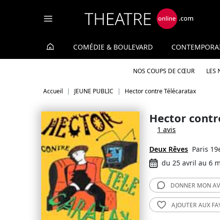
Panneau de gestion des cookies
COMÉDIE & BOULEVARD
CONTEMPORA
NOS COUPS DE CŒUR
LES
Accueil
JEUNE PUBLIC
Hector contre Télécaratax
Hector contr
1 avis
Deux Rêves
Paris 19
du 25 avril au 6 
DONNER MON
AV
AJOUTER AUX
FA