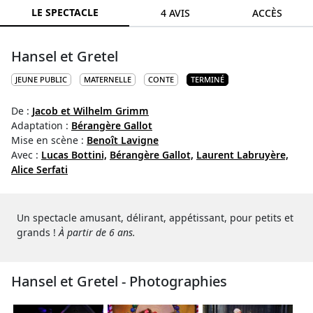
LE SPECTACLE
4 AVIS
ACCÈS
Hansel et Gretel
JEUNE PUBLIC
MATERNELLE
CONTE
TERMINÉ
De :
Jacob et Wilhelm Grimm
Adaptation :
Bérangère Gallot
Mise en scène :
Benoît Lavigne
Avec :
Lucas Bottini,
Bérangère Gallot,
Laurent Labruyère,
Alice Serfati
Un spectacle amusant, délirant, appétissant, pour petits et
grands !
À partir de 6 ans.
Hansel et Gretel - Photographies