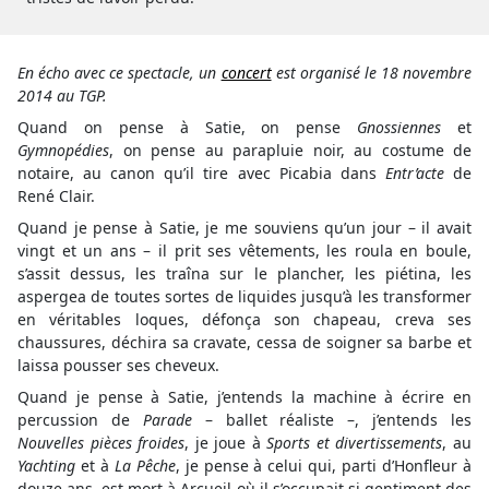
En écho avec ce spectacle, un
concert
est organisé le 18 novembre
2014 au TGP.
Quand on pense à Satie, on pense
Gnossiennes
et
Gymnopédies
, on pense au parapluie noir, au costume de
notaire, au canon qu’il tire avec Picabia dans
Entr’acte
de
René Clair.
Quand je pense à Satie, je me souviens qu’un jour – il avait
vingt et un ans – il prit ses vêtements, les roula en boule,
s’assit dessus, les traîna sur le plancher, les piétina, les
aspergea de toutes sortes de liquides jusqu’à les transformer
en véritables loques, défonça son chapeau, creva ses
chaussures, déchira sa cravate, cessa de soigner sa barbe et
laissa pousser ses cheveux.
Quand je pense à Satie, j’entends la machine à écrire en
percussion de
Parade
– ballet réaliste –, j’entends les
Nouvelles pièces froides
, je joue à
Sports et divertissements
, au
Yachting
et à
La Pêche
, je pense à celui qui, parti d’Honfleur à
douze ans, est mort à Arcueil où il s’occupait si gentiment des