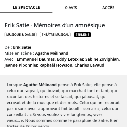
LE SPECTACLE
0 AVIS
ACCÈS
Erik Satie - Mémoires d’un amnésique
MUSIQUE & DANSE
THÉÂTRE MUSICAL
TERMINÉ
De :
Erik Satie
Mise en scène :
Agathe Mélinand
Avec :
Emmanuel Daumas,
Eddy Letexier,
Sabine Zovighian,
Jeanne Piponnier,
Raphaël Howson,
Charles Lavaud
Lorsque
Agathe Mélinand
pense à Erik Satie, elle pense à
celui qui rageait, qui buvait, qui marchait tant et tant, qui
racontait des histoires et se taisait, qui jalousait, qui
écrivait et de la musique et des mots. Celui qui ne respirait
pas « sans avoir auparavant fait bouillir son air », celui qui
conseillait : « Si vous voulez vivre longtemps, vivez
vieux… ». Nous sommes comme le parapluie de Satie. Bien
tristes de l’avoir perdu.