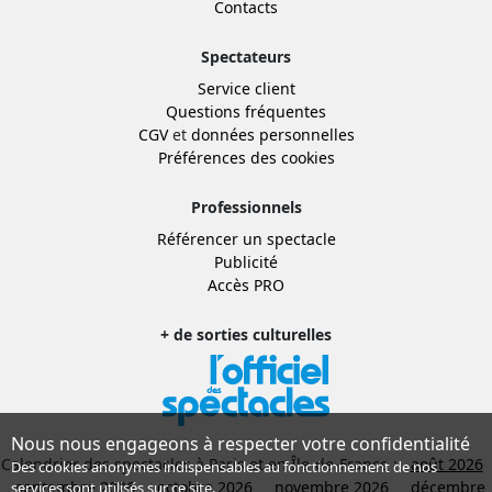
Contacts
Spectateurs
Service client
Questions fréquentes
CGV
et
données personnelles
Préférences des cookies
Professionnels
Référencer un spectacle
Publicité
Accès PRO
+ de sorties culturelles
Nous nous engageons à respecter votre confidentialité
Calendrier des spectacles à Paris et en Île-de-France :
août 2026
Des cookies anonymes indispensables au fonctionnement de nos
septembre 2026
octobre 2026
novembre 2026
décembre
services sont utilisés sur ce site.