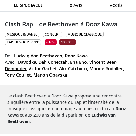
LE SPECTACLE
0 AVIS
ACCÈS
Clash Rap – de Beethoven à Dooz Kawa
MUSIQUE & DANSE
CONCERT
MUSIQUE CLASSIQUE
RAP, HIP-HOP, R'N'B
- 16%
18 - 89 €
De :
Ludwig Van Beethoven,
Dooz Kawa
Avec :
Davodka,
Dah Conectah,
Ena Eno,
Vincent Beer-
Demander,
Victor Gachet,
Alix Catchinci,
Marine Rodallec,
Tony Coullet,
Manon Opavska
Le clash Beethoven à Dooz Kawa propose une rencontre
singulière entre la puissance du rap et l’intensité de la
musique classique, en hommage au maestro du rap
Dooz
Kawa
et aux 200 ans de la disparition de
Ludwig van
Beethoven
.