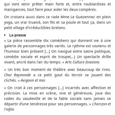
qui vont venir prêter main forte et, entre roublardises et
manigances, tout faire pour aider les deux compères.
On croisera aussi dans ce rade Mme Le Guezennec en plein
yoga, un vrai truand, son fils et sa poule et tout ça, dans un
petit village d'irréductibles bretons.
La presse
« La pièce rassemble dix comédiens qui donnent vie à une
galerie de personnages très variés. Le rythme est soutenu et
l'humour bien présent
[…]
On navigue entre satire politique,
comédie sociale et esprit de troupe(...) Un spectacle drôle
vivant, ancré dans l'air du temps. »
Arts Culture Evasions
« Un très bon moment de théâtre avec beaucoup de
rires.
Chez
Raymonde
a ce petit gout du terroir se jouant des
clichés. »
Avignon et moi
« On croit à ces personnages […] incarnés avec affection et
précision. La mise en scène, vive et généreuse, joue des
codes du vaudeville et de la fable sociale sans jamais se
départir d’une tendresse pour ses personnages. »
L'horizon et
l'infini