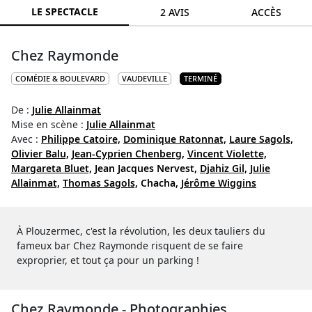
LE SPECTACLE
2 AVIS
ACCÈS
Chez Raymonde
COMÉDIE & BOULEVARD
VAUDEVILLE
TERMINÉ
De :
Julie Allainmat
Mise en scène :
Julie Allainmat
Avec :
Philippe Catoire,
Dominique Ratonnat,
Laure Sagols,
Olivier Balu,
Jean-Cyprien Chenberg,
Vincent Violette,
Margareta Bluet,
Jean Jacques Nervest,
Djahiz Gil,
Julie
Allainmat,
Thomas Sagols,
Chacha,
Jérôme Wiggins
À Plouzermec, c'est la révolution, les deux tauliers du
fameux bar Chez Raymonde risquent de se faire
exproprier, et tout ça pour un parking !
Chez Raymonde - Photographies