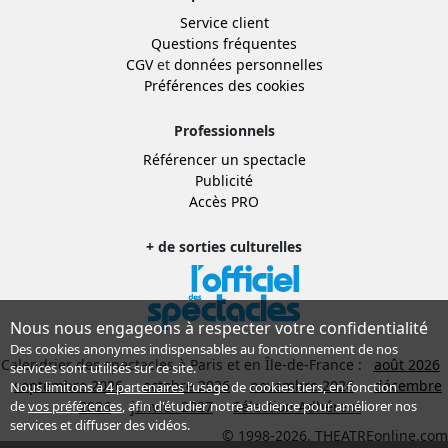
Service client
Questions fréquentes
CGV
et
données personnelles
Préférences des cookies
Professionnels
Référencer un spectacle
Publicité
Accès PRO
+ de sorties culturelles
Nous nous engageons à respecter votre confidentialité
Des cookies anonymes indispensables au fonctionnement de nos
Calendrier des spectacles à Paris et en Île-de-France :
août 2026
services sont utilisés sur ce site.
septembre 2026
octobre 2026
novembre 2026
décembre
Nous limitons à
4 partenaires
l’usage de cookies tiers, en fonction
2026
janvier 2027
Sélection Adhérent
de
vos préférences
, afin d'étudier notre audience pour améliorer nos
services et diffuser des vidéos.
© 1998-2026, THEATREonline.com