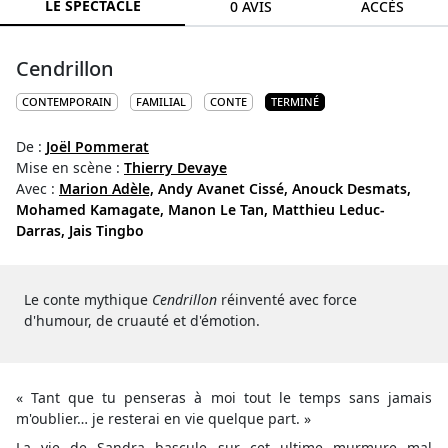
LE SPECTACLE
0 AVIS
ACCÈS
Cendrillon
CONTEMPORAIN
FAMILIAL
CONTE
TERMINÉ
De :
Joël Pommerat
Mise en scène :
Thierry Devaye
Avec :
Marion Adèle,
Andy Avanet Cissé,
Anouck Desmats,
Mohamed Kamagate,
Manon Le Tan,
Matthieu Leduc-
Darras,
Jais Tingbo
Le conte mythique
Cendrillon
réinventé avec force
d'humour, de cruauté et d'émotion.
« Tant que tu penseras à moi tout le temps sans jamais
m'oublier… je resterai en vie quelque part. »
La vie de Sandra bascule sur cet ultime murmure mal