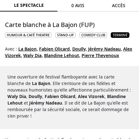
LE SPECTACLE
0 AVIS
ACCÈS
Carte blanche à La Bajon (FUP)
HUMOUR & CAFÉ THEATRE
STAND-UP
COMEDY CLUB
TERMINÉ
Avec :
La Bajon,
Fabien Olicard,
Doully,
Jérémy Nadeau,
Alex
Vizorek,
Waly Dia,
Blandine Lehout,
Pierre Thevenoux
Une ouverture de festival flamboyante avec la carte
blanche de
La Bajon
. Elle s'entoure de ses fidèles et
nouveaux humoristes qu'elle affectionne particulièrement :
Waly Dia
,
Doully
,
Fabien Olicard
,
Alex Vizorek
,
Blandine
Lehout
et
Jérémy Nadeau
. Il se dit de La Bajon qu'elle est
remboursée par la sécurité sociale, ce serait dommage de
s'en priver !