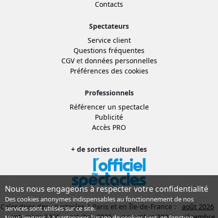
Contacts
Spectateurs
Service client
Questions fréquentes
CGV
et
données personnelles
Préférences des cookies
Professionnels
Référencer un spectacle
Publicité
Accès PRO
+ de sorties culturelles
Nous nous engageons à respecter votre confidentialité
Des cookies anonymes indispensables au fonctionnement de nos
Calendrier des spectacles à Paris et en Île-de-France :
août 2026
services sont utilisés sur ce site.
septembre 2026
octobre 2026
novembre 2026
décembre
Nous limitons à
4 partenaires
l’usage de cookies tiers, en fonction