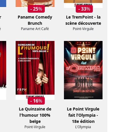
- 25
%
- 33
%
r
Paname Comedy
Le TremPoint - la
Brunch
scène découverte
é
Paname Art Café
Point-Virgule
- 16
%
La Quinzaine de
Le Point Virgule
l'humour 100%
fait l’Olympia -
belge
18e édition
Point-Virgule
L'Olympia