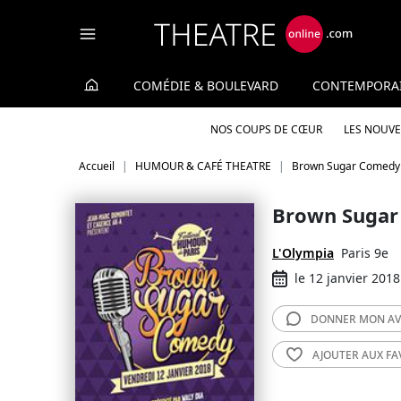
Panneau de gestion des cookies
COMÉDIE & BOULEVARD
CONTEMPORA
NOS COUPS DE CŒUR
LES NOUV
Accueil
HUMOUR & CAFÉ THEATRE
Brown Sugar Comedy 
Brown Sugar
L'Olympia
Paris 9e
le 12 janvier 2018
DONNER MON
AV
AJOUTER AUX
FA