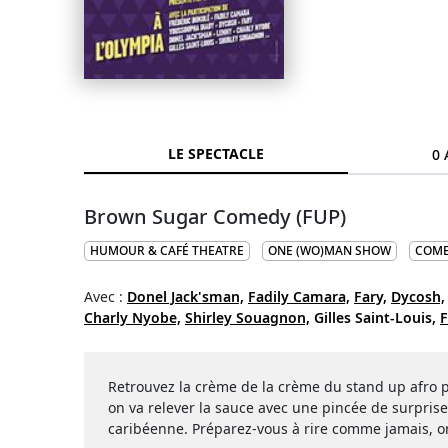
LE SPECTACLE
0 
Brown Sugar Comedy (FUP)
HUMOUR & CAFÉ THEATRE
ONE (WO)MAN SHOW
COME
Avec :
Donel Jack'sman,
Fadily Camara,
Fary,
Dycosh,
Charly Nyobe,
Shirley Souagnon,
Gilles Saint-Louis,
F
Retrouvez la crème de la crème du stand up afro
on va relever la sauce avec une pincée de surpri
caribéenne. Préparez-vous à rire comme jamais, on