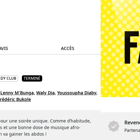
AVIS
ACCÈS
DY CLUB
TERMINÉ
Lenny M'Bunga,
Waly Dia,
Youssoupha Diaby,
rédéric Bukole
 pour une soirée unique. Comme d’habitude,
Revend
ses et une bonne dose de musique afro-
Partena
 va gainer les abdos !