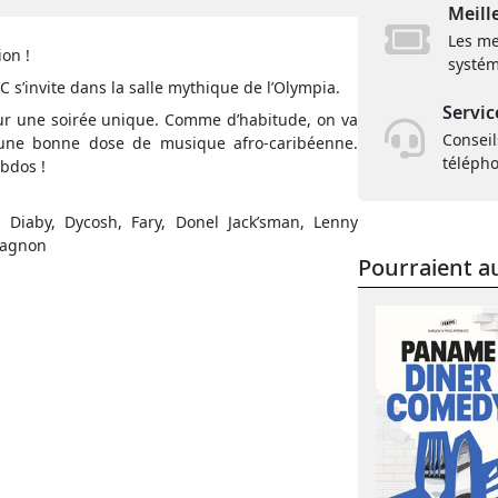
Meill
Les me
on !
systém
C s’invite dans la salle mythique de l’Olympia.
Servic
ur une soirée unique. Comme d’habitude, on va
Conseil
 une bonne dose de musique afro-caribéenne.
téléph
bdos !
 Diaby, Dycosh, Fary, Donel Jack’sman, Lenny
ouagnon
Pourraient au