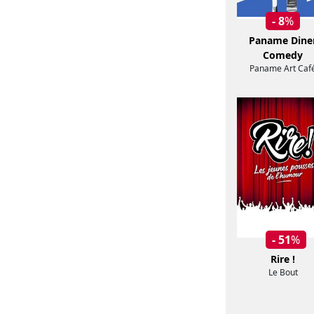
- 8
%
Paname Dine
Comedy
Paname Art Caf
- 51
%
Rire !
Le Bout