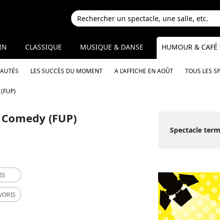
IN
CLASSIQUE
MUSIQUE & DANSE
HUMOUR & CAFÉ 
EAUTÉS
LES SUCCÈS DU MOMENT
A L’AFFICHE EN AOÛT
TOUS LES S
(FUP)
 Comedy (FUP)
Spectacle term
IS
VORIS