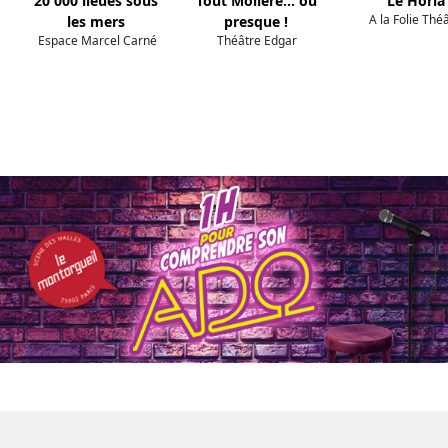
20 000 lieues sous
Tout Molière... ou
Le Horla
A la Folie Thé
les mers
presque !
Espace Marcel Carné
Théâtre Edgar