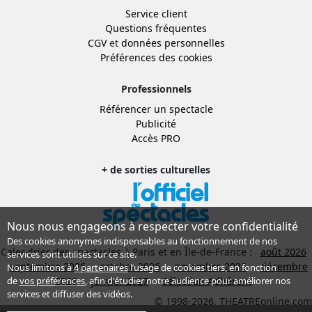
Service client
Questions fréquentes
CGV
et
données personnelles
Préférences des cookies
Professionnels
Référencer un spectacle
Publicité
Accès PRO
+ de sorties culturelles
Nous nous engageons à respecter votre confidentialité
Des cookies anonymes indispensables au fonctionnement de nos
Calendrier des spectacles à Paris et en Île-de-France :
août 2026
services sont utilisés sur ce site.
septembre 2026
octobre 2026
novembre 2026
décembre
Nous limitons à
4 partenaires
l’usage de cookies tiers, en fonction
2026
janvier 2027
Sélection Adhérent
de
vos préférences
, afin d'étudier notre audience pour améliorer nos
services et diffuser des vidéos.
© 1998-2026, THEATREonline.com