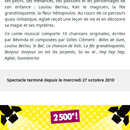
ses peurs, ses méfiances, ses passions et les personnages de
son enfance : Loulou Berlou, Kali le magicien, la fée
grandiloquente, la fleur Héliopoulos. Au cours de ce parcours
quasi initiatique, Aglaë reçoit une leçon de vie et en découvre
sa magie et ses mystères.
Ce conte musical comporte 10 chansons originales, écrites
par Bévinda et composées par Gilles Clément :
Billes de Gum,
Loulou Berlou, le Bal
,
La chanson de Kali
,
La fée grandiloquente
,
Bonjour bonjour on est les serpents
,
So no ar
,
Hep hep hep,
Aglaë
,
Souviens-toi
.
Spectacle terminé depuis le mercredi 27 octobre 2010