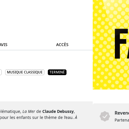
AVIS
ACCÈS
MUSIQUE CLASSIQUE
TERMINÉ
blématique,
La Mer
de
Claude Debussy
,
Revend
ur les enfants sur le thème de l’eau.
À
Partena