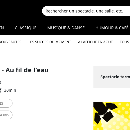
IN
CLASSIQUE
MUSIQUE & DANSE
HUMOUR & CAFÉ 
 NOUVEAUTÉS
LES SUCCÈS DU MOMENT
A L’AFFICHE EN AOÛT
TOUS 
- Au fil de l'eau
Spectacle term
e
30min
IS
VORIS