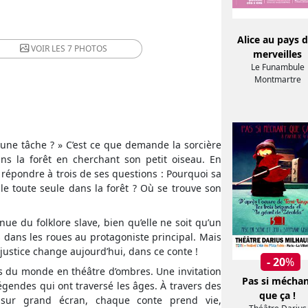
Alice au pays 
VOIR LES
7 PHOTOS
merveilles
Le Funambule
Montmartre
 une tâche ? » C’est ce que demande la sorcière
ns la forêt en cherchant son petit oiseau. En
épondre à trois de ses questions : Pourquoi sa
lle toute seule dans la forêt ? Où se trouve son
ue du folklore slave, bien qu’elle ne soit qu’un
dans les roues au protagoniste principal. Mais
injustice change aujourd’hui, dans ce conte !
- 20
%
es du monde en théâtre d’ombres. Une invitation
Pas si mécha
légendes qui ont traversé les âges. À travers des
que ça !
s sur grand écran, chaque conte prend vie,