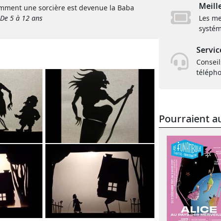
Meill
omment une sorcière est devenue la Baba
De 5 à 12 ans
Les me
systém
Servic
Conseil
téléph
Pourraient au