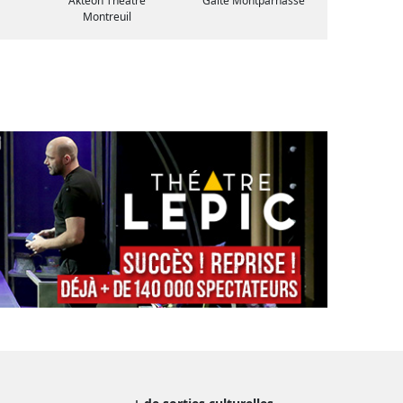
Aktéon Théâtre
Gaîté Montparnasse
Montreuil