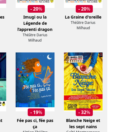
- 20
%
- 20
%
des
Imugi ou la
La Graine d'oreille
Théâtre Darius
Légende de
Milhaud
l’apprenti dragon
Théâtre Darius
Milhaud
- 19
%
- 32
%
nt
Fée pas ci, fée pas
Blanche Neige et
ça
les sept nains