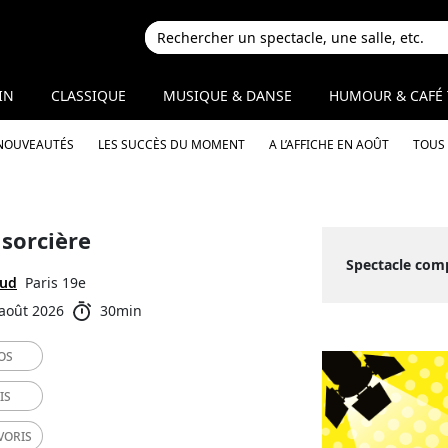
IN
CLASSIQUE
MUSIQUE & DANSE
HUMOUR & CAFÉ 
 NOUVEAUTÉS
LES SUCCÈS DU MOMENT
A L’AFFICHE EN AOÛT
TOUS 
 sorcière
Spectacle com
aud
Paris 19e
 août 2026
30min
OS
IS
VORIS