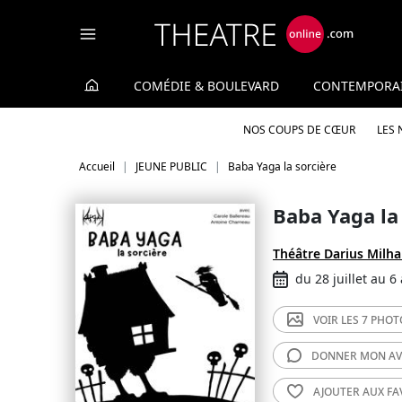
Panneau de gestion des cookies
COMÉDIE & BOULEVARD
CONTEMPORA
NOS COUPS DE CŒUR
LES
Accueil
JEUNE PUBLIC
Baba Yaga la sorcière
Baba Yaga la
Théâtre Darius Milh
du 28 juillet au 6
VOIR LES
7 PHOT
DONNER MON
AV
AJOUTER AUX
FA