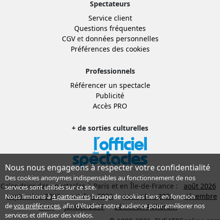
Spectateurs
Service client
Questions fréquentes
CGV
et
données personnelles
Préférences des cookies
Professionnels
Référencer un spectacle
Publicité
Accès PRO
+ de sorties culturelles
Nous nous engageons à respecter votre confidentialité
Des cookies anonymes indispensables au fonctionnement de nos
Calendrier des spectacles à Paris et en Île-de-France :
août 2026
services sont utilisés sur ce site.
septembre 2026
octobre 2026
novembre 2026
décembre
Nous limitons à
4 partenaires
l’usage de cookies tiers, en fonction
de
vos préférences
, afin d'étudier notre audience pour améliorer nos
2026
janvier 2027
Sélection Adhérent
services et diffuser des vidéos.