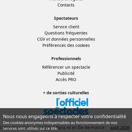
Contacts
Spectateurs
Service client
Questions fréquentes
CGV
et
données personnelles
Préférences des cookies
Professionnels
Référencer un spectacle
Publicité
Accès PRO
+ de sorties culturelles
Nous nous engageons à respecter votre confidentialité
Des cookies anonymes indispensables au fonctionnement de nos
Calendrier des spectacles à Paris et en Île-de-France :
août 2026
services sont utilisés sur ce site.