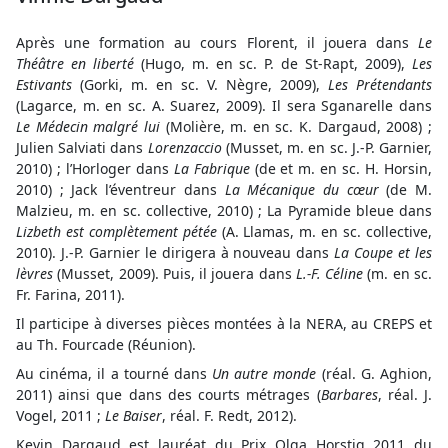
Après une formation au cours Florent, il jouera dans
Le
Théâtre en liberté
(Hugo, m. en sc. P. de St-Rapt, 2009),
Les
Estivants
(Gorki, m. en sc. V. Nègre, 2009),
Les Prétendants
(Lagarce, m. en sc. A. Suarez, 2009). Il sera Sganarelle dans
Le Médecin malgré lui
(Molière, m. en sc. K. Dargaud, 2008) ;
Julien Salviati dans
Lorenzaccio
(Musset, m. en sc. J.-P. Garnier,
2010) ; l’Horloger dans
La Fabrique
(de et m. en sc. H. Horsin,
2010) ; Jack l’éventreur dans
La
Mécanique du cœur
(de M.
Malzieu, m. en sc. collective, 2010) ; La Pyramide bleue dans
Lizbeth est complètement pétée
(A. Llamas, m. en sc. collective,
2010). J.-P. Garnier le dirigera à nouveau dans
La Coupe et les
lèvres
(Musset, 2009). Puis, il jouera dans
L.-F. Céline
(m. en sc.
Fr. Farina, 2011).
Il participe à diverses pièces montées à la NERA, au CREPS et
au Th. Fourcade (Réunion).
Au cinéma, il a tourné dans
Un autre monde
(réal. G. Aghion,
2011) ainsi que dans des courts métrages (
Barbares
, réal. J.
Vogel, 2011 ;
Le Baiser
, réal. F. Redt, 2012).
Kevin Dargaud est lauréat du Prix Olga Horstig 2011 du