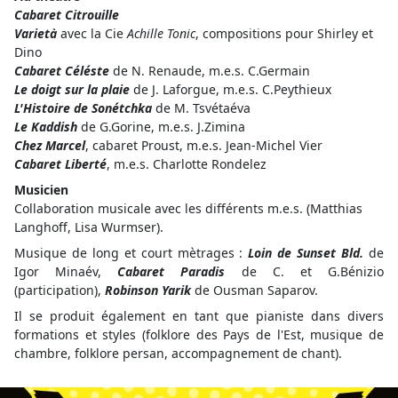
Cabaret Citrouille
Varietà
avec la Cie
Achille Tonic
, compositions pour Shirley et
Dino
Cabaret Céléste
de N. Renaude, m.e.s. C.Germain
Le doigt sur la plaie
de J. Laforgue, m.e.s. C.Peythieux
L'Histoire de Sonétchka
de M. Tsvétaéva
Le Kaddish
de G.Gorine, m.e.s. J.Zimina
Chez Marcel
,
cabaret Proust, m.e.s. Jean-Michel Vier
Cabaret Liberté
, m.e.s. Charlotte Rondelez
Musicien
Collaboration musicale avec les différents m.e.s. (Matthias
Langhoff, Lisa Wurmser).
Musique de long et court mètrages :
Loin de Sunset Bld.
de
Igor Minaév,
Cabaret Paradis
de C. et G.Bénizio
(participation),
Robinson Yarik
de Ousman Saparov.
Il se produit également en tant que pianiste dans divers
formations et styles (folklore des Pays de l'Est, musique de
chambre, folklore persan, accompagnement de chant).