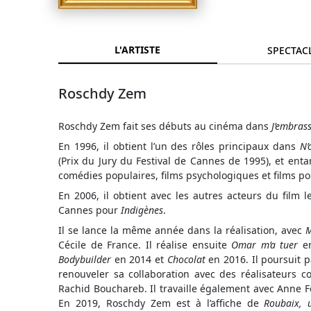
L'ARTISTE
SPECTAC
Roschdy Zem
Roschdy Zem fait ses débuts au cinéma dans
J’embras
En 1996, il obtient l’un des rôles principaux dans
N’
(Prix du Jury du Festival de Cannes de 1995), et ent
comédies populaires, films psychologiques et films pol
En 2006, il obtient avec les autres acteurs du film l
Cannes pour
Indigènes
.
Il se lance la même année dans la réalisation, avec
M
Cécile de France. Il réalise ensuite
Omar m’a tuer
en
Bodybuilder
en 2014 et
Chocolat
en 2016. Il poursuit p
renouveler sa collaboration avec des réalisateurs c
Rachid Bouchareb. Il travaille également avec Anne F
En 2019, Roschdy Zem est à l’affiche de
Roubaix, 