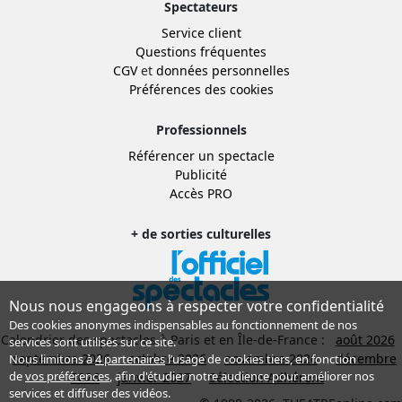
Spectateurs
Service client
Questions fréquentes
CGV
et
données personnelles
Préférences des cookies
Professionnels
Référencer un spectacle
Publicité
Accès PRO
+ de sorties culturelles
Nous nous engageons à respecter votre confidentialité
Des cookies anonymes indispensables au fonctionnement de nos
Calendrier des spectacles à Paris et en Île-de-France :
août 2026
services sont utilisés sur ce site.
septembre 2026
octobre 2026
novembre 2026
décembre
Nous limitons à
4 partenaires
l’usage de cookies tiers, en fonction
de
vos préférences
, afin d'étudier notre audience pour améliorer nos
2026
janvier 2027
Sélection Adhérent
services et diffuser des vidéos.