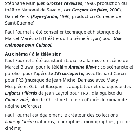
Stéphane Müh (
Les Grosses rêveuses
, 1996, production du
théâtre National de Savoie ;
Les Garçons les filles
, 2000),
Daniel Zerki (
Foyer-Jardin
, 1996, production Comédie de
Saint-Etienne)
Paul Fournel a été conseiller technique et historique de
Marcel Maréchal (Théâtre du huitième à Lyon) pour
Une
anémone pour Guignol.
Au cinéma / à la télévision
Paul Fournel a été assistant stagiaire à la mise en scène de
Marcel Bluwal pour le téléfilm
Antoine Bloyé
; co-scénariste et
parolier pour l’opérette
L’Escarlopette
, avec Richard Caron
pour FR3 (musique de Jean-Michel Damase avec Mady
Mesplée et Gabriel Bacquier) ; adaptateur et dialoguiste des
Enfants Pillards
de Jean Cayrol pour FR3 ; dialoguiste du
Cahier volé
, film de Christine Lipinska (d’après le roman de
Régine Deforges)
Paul Fournel est également le créateur des collections
Ramsay-Cinéma
(albums, biographies, monographies, poche-
cinéma).