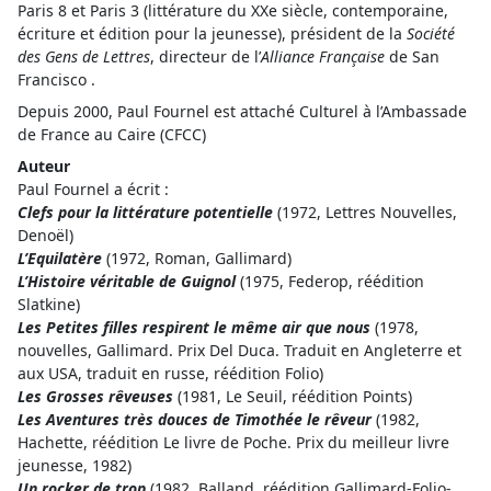
Paris 8 et Paris 3 (littérature du XXe siècle, contemporaine,
écriture et édition pour la jeunesse), président de la
Société
des Gens de Lettres
, directeur de l’
Alliance Française
de San
Francisco .
Depuis 2000, Paul Fournel est attaché Culturel à l’Ambassade
de France au Caire (CFCC)
Auteur
Paul Fournel a écrit :
Clefs pour la littérature potentielle
(1972, Lettres Nouvelles,
Denoël)
L’Equilatère
(1972, Roman, Gallimard)
L’Histoire véritable de Guignol
(1975, Federop, réédition
Slatkine)
Les Petites filles respirent le même air que nous
(1978,
nouvelles, Gallimard. Prix Del Duca. Traduit en Angleterre et
aux USA, traduit en russe, réédition Folio)
Les Grosses rêveuses
(1981, Le Seuil, réédition Points)
Les Aventures très douces de Timothée le rêveur
(1982,
Hachette, réédition Le livre de Poche. Prix du meilleur livre
jeunesse, 1982)
Un rocker de trop
(1982, Balland, réédition Gallimard-Folio-