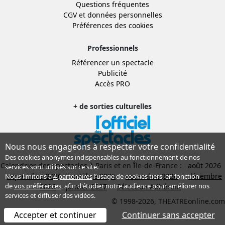
Questions fréquentes
CGV
et
données personnelles
Préférences des cookies
Professionnels
Référencer un spectacle
Publicité
Accès PRO
+ de sorties culturelles
Nous nous engageons à respecter votre confidentialité
Des cookies anonymes indispensables au fonctionnement de nos
Calendrier des spectacles à Paris et en Île-de-France :
août 2026
services sont utilisés sur ce site.
septembre 2026
octobre 2026
novembre 2026
décembre
Nous limitons à
4 partenaires
l’usage de cookies tiers, en fonction
de
vos préférences
, afin d'étudier notre audience pour améliorer nos
2026
janvier 2027
Sélection Adhérent
services et diffuser des vidéos.
© 1998-2026, THEATREonline.com
Accepter et continuer
Continuer sans accepter