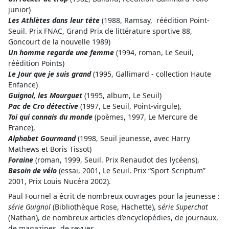
junior)
Les Athlètes dans leur tête
(1988, Ramsay, réédition Point-
Seuil. Prix FNAC, Grand Prix de littérature sportive 88,
Goncourt de la nouvelle 1989)
Un homme regarde une femme
(1994, roman, Le Seuil,
réédition Points)
Le Jour que je suis grand
(1995, Gallimard - collection Haute
Enfance)
Guignol, les Mourguet
(1995, album, Le Seuil)
Pac de Cro détective
(1997, Le Seuil, Point-virgule),
Toi qui connais du monde
(poèmes, 1997, Le Mercure de
France),
Alphabet Gourmand
(1998, Seuil jeunesse, avec Harry
Mathews et Boris Tissot)
Foraine
(roman, 1999, Seuil. Prix Renaudot des lycéens),
Besoin de vélo
(essai, 2001, Le Seuil. Prix “Sport-Scriptum”
2001, Prix Louis Nucéra 2002).
Paul Fournel a écrit de nombreux ouvrages pour la jeunesse :
série Guignol
(Bibliothèque Rose, Hachette), s
érie Superchat
(Nathan), de nombreux articles d’encyclopédies, de journaux,
de magazines, de revues.