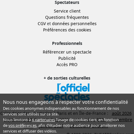
Spectateurs
Service client
Questions fréquentes
CGV
et
données personnelles
Préférences des cookies
Professionnels
Référencer un spectacle
Publicité
Accès PRO
+ de sorties culturelles
Nous nous engageons à respecter votre confidentialité
Des cookies anonymes indispensables au fonctionnement de nos
Calendrier des spectacles à Paris et en Île-de-France :
août 2026
services sont utilisés sur ce site.
septembre 2026
octobre 2026
novembre 2026
décembre
Nous limitons à
4 partenaires
l’usage de cookies tiers, en fonction
de
vos préférences
, afin d'étudier notre audience pour améliorer nos
2026
janvier 2027
Sélection Adhérent
services et diffuser des vidéos.